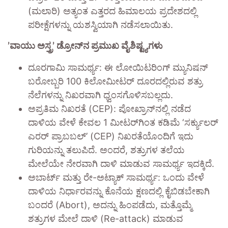
(ಮಲಾರಿ) ಅತ್ಯಂತ ಎತ್ತರದ ಹಿಮಾಲಯ ಪ್ರದೇಶದಲ್ಲಿ
ಪರೀಕ್ಷೆಗಳನ್ನು ಯಶಸ್ವಿಯಾಗಿ ನಡೆಸಲಾಯಿತು.
​’ವಾಯು ಅಸ್ತ್ರ’ ಡ್ರೋನ್‌ನ ಪ್ರಮುಖ ವೈಶಿಷ್ಟ್ಯಗಳು
ದೂರಗಾಮಿ ಸಾಮರ್ಥ್ಯ: ಈ ಲೋಯಿಟರಿಂಗ್ ಮ್ಯುನಿಷನ್
ಬರೋಬ್ಬರಿ 100 ಕಿಲೋಮೀಟರ್ ದೂರದಲ್ಲಿರುವ ಶತ್ರು
ನೆಲೆಗಳನ್ನು ನಿಖರವಾಗಿ ಧ್ವಂಸಗೊಳಿಸಬಲ್ಲದು.
​ಅಪ್ರತಿಮ ನಿಖರತೆ (CEP): ಪೋಖ್ರಾನ್‌ನಲ್ಲಿ ನಡೆದ
ದಾಳಿಯ ವೇಳೆ ಕೇವಲ 1 ಮೀಟರ್‌ಗಿಂತ ಕಡಿಮೆ ‘ಸರ್ಕ್ಯುಲರ್
ಎರರ್ ಪ್ರಾಬಬಲ್’ (CEP) ನಿಖರತೆಯೊಂದಿಗೆ ಇದು
ಗುರಿಯನ್ನು ತಲುಪಿದೆ. ಅಂದರೆ, ಶತ್ರುಗಳ ತಲೆಯ
ಮೇಲೆಯೇ ನೇರವಾಗಿ ದಾಳಿ ಮಾಡುವ ಸಾಮರ್ಥ್ಯ ಇದಕ್ಕಿದೆ.
​ಅಬಾರ್ಟ್ ಮತ್ತು ರೇ-ಅಟ್ಯಾಕ್ ಸಾಮರ್ಥ್ಯ: ಒಂದು ವೇಳೆ
ದಾಳಿಯ ನಿರ್ಧಾರವನ್ನು ಕೊನೆಯ ಕ್ಷಣದಲ್ಲಿ ಕೈಬಿಡಬೇಕಾಗಿ
ಬಂದರೆ (Abort), ಅದನ್ನು ಹಿಂಪಡೆದು, ಮತ್ತೊಮ್ಮೆ
ಶತ್ರುಗಳ ಮೇಲೆ ದಾಳಿ (Re-attack) ಮಾಡುವ