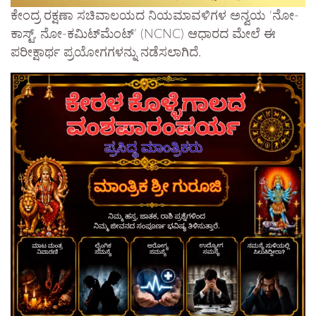
ಕೇಂದ್ರ ರಕ್ಷಣಾ ಸಚಿವಾಲಯದ ನಿಯಮಾವಳಿಗಳ ಅನ್ವಯ ‘ನೋ-
ಕಾಸ್ಟ್, ನೋ-ಕಮಿಟ್‌ಮೆಂಟ್’ (NCNC) ಆಧಾರದ ಮೇಲೆ ಈ
ಪರೀಕ್ಷಾರ್ಥ ಪ್ರಯೋಗಗಳನ್ನು ನಡೆಸಲಾಗಿದೆ.