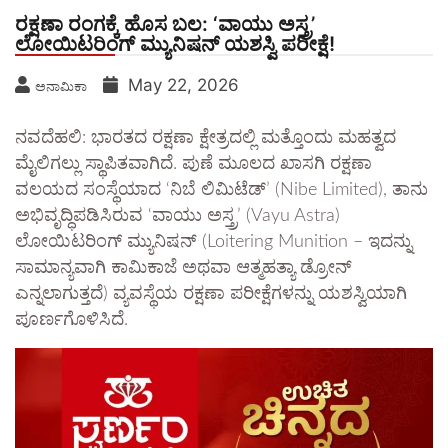
ರಕ್ಷಣಾ ರಂಗಕ್ಕೆ ಹೊಸ ಬಲ: ‘ವಾಯು ಅಸ್ತ್ರ’
ಲೋಯಿಟರಿಂಗ್ ಮ್ಯುನಿಷನ್ ಯಶಸ್ವಿ ಪರೀಕ್ಷೆ!
May 22, 2026
ಅನಾಮಿಕಾ
​ನವದೆಹಲಿ: ಭಾರತದ ರಕ್ಷಣಾ ಕ್ಷೇತ್ರದಲ್ಲಿ ಮತ್ತೊಂದು ಮಹತ್ವದ
ಮೈಲಿಗಲ್ಲು ಸ್ಥಾಪಿತವಾಗಿದೆ. ಪುಣೆ ಮೂಲದ ಖಾಸಗಿ ರಕ್ಷಣಾ
ವಲಯದ ಸಂಸ್ಥೆಯಾದ ‘ನಿಬೆ ಲಿಮಿಟೆಡ್’ (Nibe Limited), ತಾನು
ಅಭಿವೃದ್ಧಿಪಡಿಸಿರುವ ‘ವಾಯು ಅಸ್ತ್ರ’ (Vayu Astra)
ಲೋಯಿಟರಿಂಗ್ ಮ್ಯುನಿಷನ್ (Loitering Munition – ಇದನ್ನು
ಸಾಮಾನ್ಯವಾಗಿ ಕಾಮಿಕಾಜೆ ಅಥವಾ ಆತ್ಮಹತ್ಯಾ ಡ್ರೋನ್
ಎನ್ನಲಾಗುತ್ತದೆ) ವ್ಯವಸ್ಥೆಯ ರಕ್ಷಣಾ ಪರೀಕ್ಷೆಗಳನ್ನು ಯಶಸ್ವಿಯಾಗಿ
ಪೂರ್ಣಗೊಳಿಸಿದೆ.