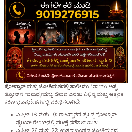
ಪೋಖ್ರಾನ್ ಮತ್ತು ಜೋಶಿಮಠದಲ್ಲಿ ತಾಲೀಮು.
​’ವಾಯು ಅಸ್ತ್ರ’
ಡ್ರೋನ್‌ನ ಸಾಮರ್ಥ್ಯವನ್ನು ದೇಶದ ಎರಡು ವಿಭಿನ್ನ ಮತ್ತು ಅತ್ಯಂತ
ಕಠಿಣ ಭೂಪ್ರದೇಶಗಳಲ್ಲಿ ಪರೀಕ್ಷಿಸಲಾಗಿದೆ:
ಏಪ್ರಿಲ್ 18 ಮತ್ತು 19: ರಾಜಸ್ಥಾನದ ಪ್ರಸಿದ್ಧ ಪೋಖ್ರಾನ್
ಫೈರಿಂಗ್ ರೇಂಜ್‌ನಲ್ಲಿ ಪರೀಕ್ಷೆ ನಡೆಸಲಾಯಿತು.
ಏಪ್ರಿಲ್ 26 ಮತ್ತು 27: ಉತ್ತರಾಖಂಡದ ಜೋಶಿಮಠದ