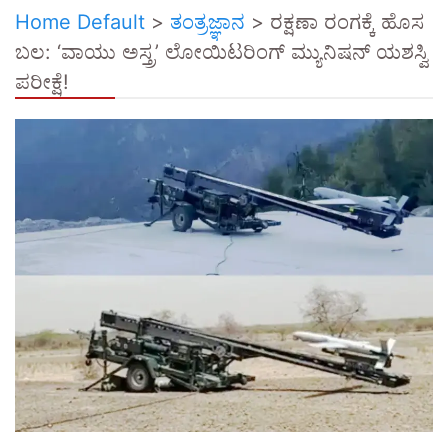
Home Default
>
ತಂತ್ರಜ್ಞಾನ
>
ರಕ್ಷಣಾ ರಂಗಕ್ಕೆ ಹೊಸ
ಬಲ: ‘ವಾಯು ಅಸ್ತ್ರ’ ಲೋಯಿಟರಿಂಗ್ ಮ್ಯುನಿಷನ್ ಯಶಸ್ವಿ
ಪರೀಕ್ಷೆ!