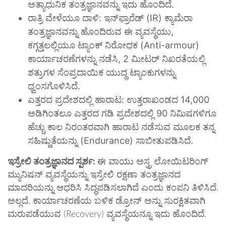
ಅತ್ಯಾಧುನಿಕ ತಂತ್ರಜ್ಞಾನವನ್ನು ಇದು ಹೊಂದಿದೆ.
ರಾತ್ರಿ ವೇಳೆಯೂ ದಾಳಿ: ಇನ್‌ಫ್ರಾರೆಡ್ (IR) ಕ್ಯಾಮೆರಾ
ತಂತ್ರಜ್ಞಾನವನ್ನು ಹೊಂದಿರುವ ಈ ವ್ಯವಸ್ಥೆಯು,
ಕಗ್ಗತ್ತಲಲ್ಲಿಯೂ ಟ್ಯಾಂಕ್ ನಿರೋಧಕ (Anti-armour)
ಕಾರ್ಯಾಚರಣೆಗಳನ್ನು ನಡೆಸಿ, 2 ಮೀಟರ್ ನಿಖರತೆಯಲ್ಲಿ
ಶತ್ರುಗಳ ಸೆಂಪ್ರದಾಯಿಕ ಯುದ್ಧ ಟ್ಯಾಂಕುಗಳನ್ನು
ಧ್ವಂಸಗೊಳಿಸಿದೆ.
ಎತ್ತರದ ಪ್ರದೇಶದಲ್ಲಿ ಹಾರಾಟ: ಉತ್ತರಾಖಂಡದ 14,000
ಅಡಿಗಿಂತಲೂ ಎತ್ತರದ ಗಡಿ ಪ್ರದೇಶದಲ್ಲಿ 90 ನಿಮಿಷಗಳಿಗೂ
ಹೆಚ್ಚು ಕಾಲ ನಿರಂತರವಾಗಿ ಹಾರಾಟ ನಡೆಸುವ ಮೂಲಕ ತನ್ನ
ಸಹಿಷ್ಣುತೆಯನ್ನು (Endurance) ಸಾಬೀತುಪಡಿಸಿದೆ.
ಇಸ್ರೇಲಿ ತಂತ್ರಜ್ಞಾನದ ಸ್ಪರ್ಶ:
ಈ ವಾಯು ಅಸ್ತ್ರ ಲೋಯಿಟರಿಂಗ್
ಮ್ಯುನಿಷನ್ ವ್ಯವಸ್ಥೆಯನ್ನು ಇಸ್ರೇಲಿ ರಕ್ಷಣಾ ತಂತ್ರಜ್ಞಾನದ
ಮಾದರಿಯನ್ನು ಆಧರಿಸಿ ಸಿದ್ಧಪಡಿಸಲಾಗಿದೆ ಎಂದು ಕಂಪನಿ ತಿಳಿಸಿದೆ.
ಅಲ್ಲದೆ, ಕಾರ್ಯಾಚರಣೆಯ ಬಳಿಕ ಡ್ರೋನ್ ಅನ್ನು ಸುರಕ್ಷಿತವಾಗಿ
ಮರುಪಡೆಯುವ (Recovery) ವ್ಯವಸ್ಥೆಯನ್ನೂ ಇದು ಹೊಂದಿದೆ.