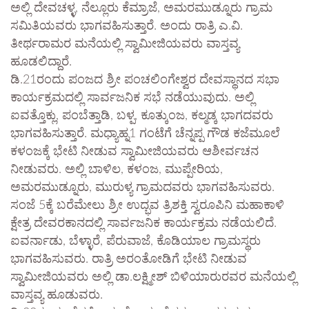
ಅಲ್ಲಿ ದೇವಚಳ್ಳ, ನೆಲ್ಲೂರು ಕೆಮ್ರಾಜೆ, ಅಮರಮುಡ್ನೂರು ಗ್ರಾಮ
ಸಮಿತಿಯವರು ಭಾಗವಹಿಸುತ್ತಾರೆ. ಅಂದು ರಾತ್ರಿ ಎ.ವಿ.
ತೀರ್ಥರಾಮರ ಮನೆಯಲ್ಲಿ ಸ್ವಾಮೀಜಿಯವರು ವಾಸ್ತವ್ಯ
ಹೂಡಲಿದ್ದಾರೆ.
ಡಿ.21ರಂದು ಪಂಜದ ಶ್ರೀ ಪಂಚಲಿಂಗೇಶ್ವರ ದೇವಸ್ಥಾನದ ಸಭಾ
ಕಾರ್ಯಕ್ರಮದಲ್ಲಿ ಸಾರ್ವಜನಿಕ ಸಭೆ ನಡೆಯುವುದು. ಅಲ್ಲಿ
ಐವತ್ತೊಕ್ಲು, ಪಂಬೆತ್ತಾಡಿ, ಬಳ್ಪ, ಕೂತ್ಕುಂಜ, ಕಲ್ಮಡ್ಕ ಭಾಗದವರು
ಭಾಗವಹಿಸುತ್ತಾರೆ. ಮಧ್ಯಾಹ್ನ1 ಗಂಟೆಗೆ ಚೆನ್ನಪ್ಪ ಗೌಡ ಕಜೆಮೂಲೆ
ಕಳಂಜಕ್ಕೆ ಭೇಟಿ ನೀಡುವ ಸ್ವಾಮೀಜಿಯವರು ಆಶೀರ್ವಚನ
ನೀಡುವರು. ಅಲ್ಲಿ ಬಾಳಿಲ, ಕಳಂಜ, ಮುಪ್ಪೇರಿಯ,
ಅಮರಮುಡ್ನೂರು, ಮುರುಳ್ಯ ಗ್ರಾಮದವರು ಭಾಗವಹಿಸುವರು.
ಸಂಜೆ 5ಕ್ಕೆ ಬರೆಮೇಲು ಶ್ರೀ ಉದ್ಭವ ತ್ರಿಶಕ್ತಿ ಸ್ವರೂಪಿನಿ ಮಹಾಕಾಳಿ
ಕ್ಷೇತ್ರ ದೇವರಕಾನದಲ್ಲಿ ಸಾರ್ವಜನಿಕ ಕಾರ್ಯಕ್ರಮ ನಡೆಯಲಿದೆ.
ಐವರ್ನಾಡು, ಬೆಳ್ಳಾರೆ, ಪೆರುವಾಜೆ, ಕೊಡಿಯಾಲ ಗ್ರಾಮಸ್ಥರು
ಭಾಗವಹಿಸುವರು. ರಾತ್ರಿ ಅರಂತೋಡಿಗೆ ಭೇಟಿ ನೀಡುವ
ಸ್ವಾಮೀಜಿಯವರು ಅಲ್ಲಿ ಡಾ.ಲಕ್ಷ್ಮೀಶ್ ಬಿಳಿಯಾರುರವರ ಮನೆಯಲ್ಲಿ
ವಾಸ್ತವ್ಯ ಹೂಡುವರು.