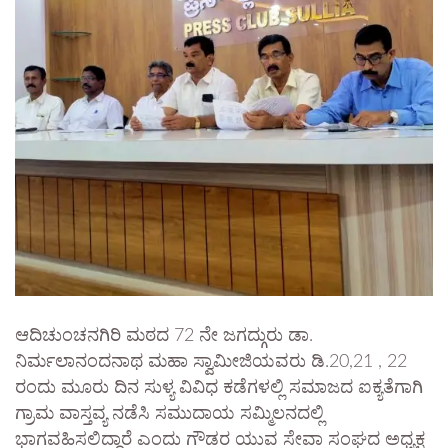
ಆದಿಚುಂಚನಗಿರಿ ಮಠದ 72 ನೇ ಜಗದ್ಗುರು ಡಾ.
ನಿರ್ಮಲಾನಂದನಾಥ ಮಹಾ ಸ್ವಾಮೀಜಿಯವರು ಡಿ.20,21 , 22
ರಂದು ಮೂರು ದಿನ ಸುಳ್ಯ ವಿವಿಧ ಕಡೆಗಳಲ್ಲಿ ಸಮಾಜದ ಐಕ್ಯತೆಗಾಗಿ
ಗ್ರಾಮ ವಾಸ್ತವ್ಯ ನಡೆಸಿ ಸಮುದಾಯ ಸಮ್ಮಿಲನದಲ್ಲಿ
ಭಾಗವಹಿಸಲಿದ್ದಾರೆ ಎಂದು ಗೌಡರ ಯುವ ಸೇವಾ ಸಂಘದ ಅಧ್ಯಕ್ಷ