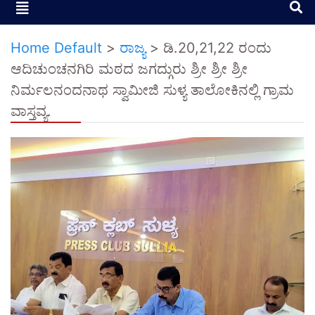
Home Default
>
ರಾಜ್ಯ
>
ಡಿ.20,21,22 ರಂದು
ಆದಿಚುಂಚನಗಿರಿ ಮಠದ ಜಗದ್ಗುರು ಶ್ರೀ ಶ್ರೀ ಶ್ರೀ
ನಿರ್ಮಲನಂದನಾಥ ಸ್ವಾಮೀಜಿ ಸುಳ್ಯ ತಾಲೋಕಿನಲ್ಲಿ ಗ್ರಾಮ
ವಾಸ್ತವ್ಯ.