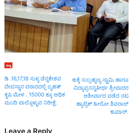
ರಾಜ್ಯ
ಡಿ .16,17,18 ಸುಳ್ಯ ಚೆನ್ನಕೇಶವ
ಕುಕ್ಕೆ ಸುಬ್ರಹ್ಮಣ್ಯ ಸ್ವಾಮಿ ಹಾಗೂ
ದೇವಸ್ಥಾನ ವಠಾರದಲ್ಲಿ ಬೃಹತ್
ವಿದ್ಯಾಪ್ರಸನ್ನತೀರ್ಥ ಶ್ರೀಪಾದರ
ಕೃಷಿ ಮೇಳ . 15000 ಕ್ಕೂ ಅಧಿಕ
ಆಶೀರ್ವಾದ ಪಡೆದ ನಟ
ಮಂದಿ ಪಾಲ್ಗೊಳ್ಳುವ ನಿರೀಕ್ಷೆ‌.
ಹ್ಯಾಟ್ರಿಕ್ ಹೀರೋ ಶಿವರಾಜ್
ಕುಮಾರ್.
Leave a Reply