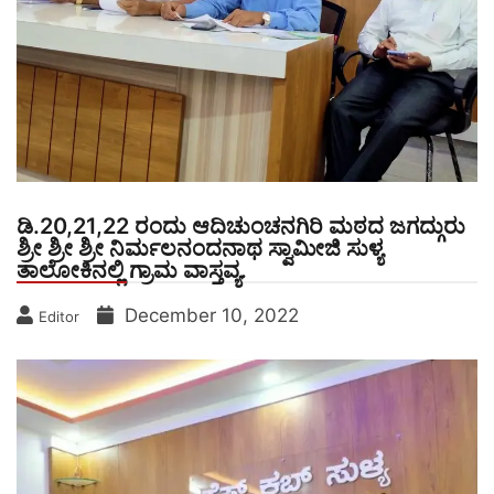
ಡಿ.20,21,22 ರಂದು ಆದಿಚುಂಚನಗಿರಿ ಮಠದ ಜಗದ್ಗುರು
ಶ್ರೀ ಶ್ರೀ ಶ್ರೀ ನಿರ್ಮಲನಂದನಾಥ ಸ್ವಾಮೀಜಿ ಸುಳ್ಯ
ತಾಲೋಕಿನಲ್ಲಿ ಗ್ರಾಮ ವಾಸ್ತವ್ಯ.
December 10, 2022
Editor