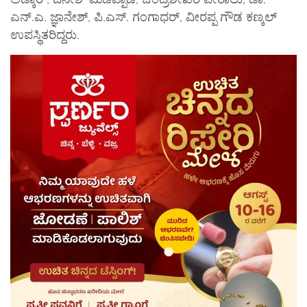
ಎನ್.ಎ. ಜ್ಞಾನೇಶ್, ಪಿ.ಎಸ್. ಗಂಗಾಧರ್, ವೀರಪ್ಪ ಗೌಡ ಕಣ್ಕಲ್
ಉಪಸ್ಥಿತರಿದ್ದರು.