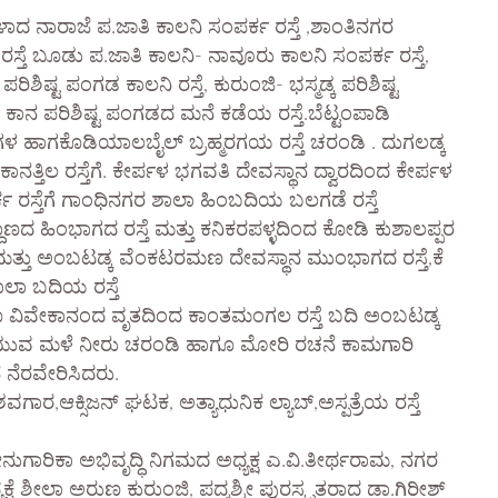
ಳಾದ ನಾರಾಜೆ ಪ.ಜಾತಿ ಕಾಲನಿ ಸಂಪರ್ಕ ರಸ್ತೆ ,ಶಾಂತಿನಗರ
 ರಸ್ತೆ ಬೂಡು ಪ.ಜಾತಿ ಕಾಲನಿ- ನಾವೂರು ಕಾಲನಿ ಸಂಪರ್ಕ ರಸ್ತೆ,
ಶಿಷ್ಟ ಪಂಗಡ ಕಾಲನಿ ರಸ್ತೆ, ಕುರುಂಜಿ- ಭಸ್ಮಡ್ಕ ಪರಿಶಿಷ್ಟ
 ಕಾನ ಪರಿಶಿಷ್ಟ ಪಂಗಡದ ಮನೆ ಕಡೆಯ ರಸ್ತೆ.ಬೆಟ್ಟಂಪಾಡಿ
ೆಗಳ ಹಾಗಕೊಡಿಯಾಲಬೈಲ್ ಬ್ರಹ್ಮರಗಯ ರಸ್ತೆ ಚರಂಡಿ . ದುಗಲಡ್ಕ
ಾನತ್ತಿಲ ರಸ್ತೆಗೆ. ಕೇರ್ಪಳ ಭಗವತಿ ದೇವಸ್ಥಾನ ದ್ವಾರದಿಂದ ಕೇರ್ಪಳ
ಕ ರಸ್ತೆಗೆ ಗಾಂಧಿನಗರ ಶಾಲಾ ಹಿಂಬದಿಯ ಬಲಗಡೆ ರಸ್ತೆ
್ದಾಣದ ಹಿಂಭಾಗದ ರಸ್ತೆ ಮತ್ತು ಕನಿಕರಪಳ್ಳದಿಂದ ಕೋಡಿ ಕುಶಾಲಪ್ಪರ
 ಮತ್ತು ಅಂಬಟಡ್ಕ ವೆಂಕಟರಮಣ ದೇವಸ್ಥಾನ ಮುಂಭಾಗದ ರಸ್ತೆ,ಕೆ
ಲಾ ಬದಿಯ ರಸ್ತೆ
 ವಿವೇಕಾನಂದ ವೃತದಿಂದ ಕಾಂತಮಂಗಲ ರಸ್ತೆ ಬದಿ ಅಂಬಟಡ್ಕ
ಕೆ ಹರಿಯುವ ಮಳೆ ನೀರು ಚರಂಡಿ ಹಾಗೂ ಮೋರಿ ರಚನೆ ಕಾಮಗಾರಿ
 ನೆರವೇರಿಸಿದರು.
ರ,ಆಕ್ಸಿಜನ್ ಘಟಕ, ಅತ್ಯಾಧುನಿಕ ಲ್ಯಾಬ್,ಅಸ್ಪತ್ರೆಯ ರಸ್ತೆ
ಗಾರಿಕಾ ಅಭಿವೃದ್ಧಿ ನಿಗಮದ ಅಧ್ಯಕ್ಷ ಎ.ವಿ.ತೀರ್ಥರಾಮ, ನಗರ
ಕ್ಷೆ ಶೀಲಾ ಅರುಣ ಕುರುಂಜಿ, ಪದ್ಮಶ್ರೀ ಪುರಸ್ಕೃತರಾದ ಡಾ.ಗಿರೀಶ್