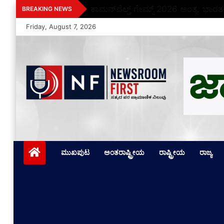
Skip
ಕಾಮನ್‌ವೆಲ್ತ್ ಗೇಮ್ಸ್ 2026 ಅಂತ್ಯ: ಭಾರತ
BREAKING NEWS
to
Friday, August 7, 2026
content
Newsroom First
ಸತ್ಯದ ಪರ ಪ್ರಾಮಾಣಿಕ ನಿಲುವು
ಮುಖಪುಟ
ಅಂತರಾಷ್ಟ್ರೀಯ
ರಾಷ್ಟ್ರೀಯ
ರಾಜ್ಯ