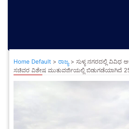
Home Default
>
ರಾಜ್ಯ
>
ಸುಳ್ಯ ನಗರದಲ್ಲಿ ವಿವಿಧ 
ಸಚಿವರ ವಿಶೇಷ ಮುತುವರ್ಜಿಯಲ್ಲಿ ಬಿಡುಗಡೆಯಾಗಿದೆ