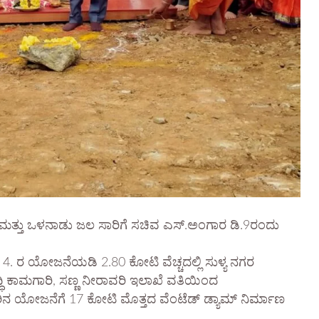
ೆ ಮತ್ತು ಒಳನಾಡು ಜಲ ಸಾರಿಗೆ ಸಚಿವ ಎಸ್.ಅಂಗಾರ ಡಿ.9ರಂದು
4. ರ ಯೋಜನೆಯಡಿ 2.80 ಕೋಟಿ ವೆಚ್ಚದಲ್ಲಿ ಸುಳ್ಯ ನಗರ
ೃದ್ಧಿ ಕಾಮಗಾರಿ, ಸಣ್ಣ ನೀರಾವರಿ ಇಲಾಖೆ ವತಿಯಿಂದ
ರಿನ ಯೋಜನೆಗೆ 17 ಕೋಟಿ ಮೊತ್ತದ ವೆಂಟೆಡ್ ಡ್ಯಾಮ್ ನಿರ್ಮಾಣ