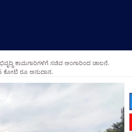
ಅಭಿವೃದ್ಧಿ ಕಾಮಗಾರಿಗಳಿಗೆ ಸಚಿವ ಅಂಗಾರಿಂದ ಚಾಲನೆ.
 25 ಕೋಟಿ ರೂ ಅನುದಾನ.