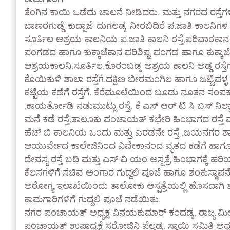
ತೆಂಗಿನ ಕಾಯಿ ಒಡೆದು ಚಾಲನೆ ನೀಡಿದರು. ಮತ್ತು ನಗರದ ರಸ್ತೆಗ
ಬಾಣರಗುಡ್ಡೆ-ಕುದ್ಪಾಜೆ-ದುಗಲಡ್ಕ-ನೀರಬಿದಿರೆ ಪ.ಜಾತಿ ಕಾಲನಿಗಳ
ಸೂರ್ತಿಲ ಆಶ್ರಯ ಕಾಲನಿಯ ಪ.ಜಾತಿ‌ ಕಾಲನಿ ರಸ್ತೆ,ಪರಿವಾರಕಾನ ಪರಿ
ಪಂಗಡದ ಹಾಗೂ ಕುಕ್ಕಾಜೆಕಾನ ಪರಿಶಿಷ್ಟ ಪಂಗಡ ಹಾಗೂ ಕುಕ್ಕಾಜೆ
ಆಶ್ರಯಕಾಲನಿ,ಸೂರ್ತಿಲ,ಕೊರಂಬಡ್ಕ ಅಶ್ರಯ ಕಾಲನಿ ಅಡ್ಡ ರಸ್ತ
ಕೊಯಿಕುಳಿ ಶಾಲಾ ರಸ್ತೆಗೆ.ದಕ್ಷಿಣ ಬೀರಮಂಗಿಲ ಹಾಗೂ ಜಟ್ಟಿಪಳ್ಳ ಕ
ಕಟ್ಟೆಯ ಕಡೆಗೆ ರಸ್ತೆಗೆ. ಕೆರೆಮೂಲೆಯಿಂದ ಬೂಡು ನೂತನ ಸಂಪರ್
,ಕಾಯರ್ತೋಡಿ ನಡುಮುಟ್ಲು ರಸ್ತೆ, ಕೆ ಎಸ್ ಆರ್ ಟಿ ಸಿ ಬಸ್ ನಿಲ
ಮನೆ ಕಡೆ ರಸ್ತೆ,ತಾಲೂಕು ಪಂಚಾಯತ್ ಕಛೇರಿ ಹಿಂಭಾಗದ ರಸ್ತೆ
ಹೆಚ್ ಬಿ ಕಾಲನಿಯ ಒಂದು ಮತ್ತು ಎರಡನೇ ರಸ್ತೆ ,ಜಯನಗರ ಶಾ
ಆಯುರ್ವೇದ ಕಾಲೇಜಿನಿಂದ ವಿವೇಕಾನಂದ ವೃತದ ಕಡೆಗೆ ಹಾಗೂ
ದೇವಸ್ಯ ರಸ್ತೆ ಬದಿ ಮತ್ತು ಎಸ್ ವಿ ಯಂ ಅಸ್ಪತ್ರೆ ಹಿಂಭಾಗಕ್
ಕೆಲಸಗಳಿಗೆ ಸಚಿವ ಅಂಗಾರ ಗುದ್ದಲಿ ಪೂಜೆ ಹಾಗೂ ಶಂಕುಸ್ಥಾಪನೆ
ಅರೋಗ್ಯ ಇಲಾಖೆಯಿಂದು ತಾಲೋಕು ಆಸ್ಪತ್ರೆಯಲ್ಲಿ ಹೊಸದಾಗಿ ಶವಗಾ
ಕಾಮಗಾರಿಗಳಿಗೆ ಗುದ್ದಲಿ ಪೂಜೆ ನಡೆಯಿತು.
ನಗರ ಪಂಚಾಯತ್ ಅಧ್ಯಕ್ಷ ವಿನಯಕುಮಾರ್ ಕಂದಡ್ಕ, ರಾಜ್ಯ ಮೀನು
ಪಂಚಾಯತ್ ಉಪಾಧ್ಯಕ್ಷೆ ಸರೋಜಿನಿ ಪೆಲ್ತಡ್ಕ, ಸ್ಥಾಯಿ ಸಮಿತಿ ಅಧ್ಯ