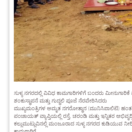
ಸುಳ್ಯ ನಗರದಲ್ಲಿ ವಿವಿಧ ಕಾಮಗಾರಿಗಳಿಗೆ ಬಂದರು ಮೀನುಗಾರಿಕ
ಶಂಕುಸ್ಥಾಪನೆ ಮತ್ತು ಗುದ್ಧಲಿ ಪೂಜೆ ನೆರವೇರಿಸಿದರು
ಮುಖ್ಯಮಂತ್ರಿಗಳ ಅಮೃತ ನಗರೋತ್ಥಾನ (ಮುನಿಸಿಪಾಲಿಟಿ) ಹಂತ 
ಪಂಚಾಯತ್ ವ್ಯಾಪ್ತಿಯಲ್ಲಿ ರಸ್ತೆ, ಚರಂಡಿ ಮತ್ತು ಇನ್ನಿತರ ಅಭಿವ
ಕಲ್ಲುಮುಟ್ಲುವಿನಲ್ಲಿ ಮಂಜೂರಾದ ಸುಳ್ಯ ನಗರದ ಕುಡಿಯುವ ನೀ
ಕಾಮಗಾರಿಗೆ