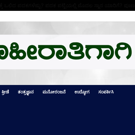
ಕ್ಕೆ ಒಲಿದ ಪದಕಗಳೆಷ್ಟು? ಪದಕ ಪಟ್ಟಿಯಲ್ಲಿ ಮೊದಲ ಸ್ಥಾನ ಯಾರಿಗೆ? ಪೂರ್
ಕ್ರೀಡೆ
ತಂತ್ರಜ್ಞಾನ
ಮನೋರಂಜನೆ
ಉದ್ಯೋಗ
ಸಂಪರ್ಕಿಸಿ