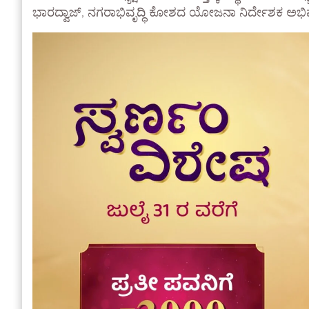
ಭಾರದ್ವಾಜ್, ನಗರಾಭಿವೃದ್ಧಿ ಕೋಶದ ಯೋಜನಾ ನಿರ್ದೇಶಕ ಅಭಿಷೇಕ