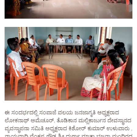
ಈ ಸಂದರ್ಭದಲ್ಲಿ ಸಂಪಾಜೆ ವಲಯ ಜನಜಾಗೃತಿ ಅಧ್ಯಕ್ಷರಾದ
ಲೋಕನಾಥ್ ಅಮೆಚೂರ್, ತೊಡಿಕಾನ ಮಲ್ಲಿಕಾರ್ಜುನ ದೇವಸ್ಥಾನದ
ವ್ಯವಸ್ಥಾಪನಾ ಸಮಿತಿ ಅಧ್ಯಕ್ಷರಾದ ಕಿಶೋರ್ ಕುಮಾರ್ ಉಳುವಾರು ,
ನ್ಯಾಯವಾದಿ ವೆಂಕಪ್ಪ ಗೌಡ ಶ್ರೀ ದುರ್ಗಾ ಮಾತಾ ಭಜನಾ ಮಂದಿರದ