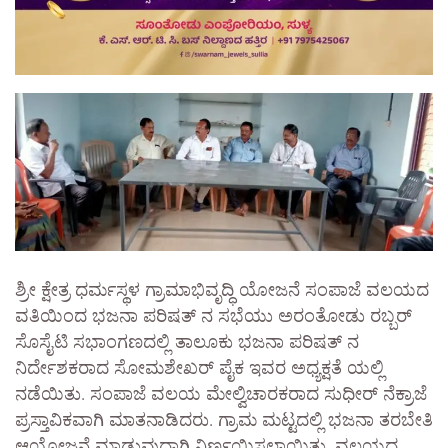
ಶ್ರೀ ಕ್ಷೇತ್ರ ಧರ್ಮಸ್ಥಳ ಗ್ರಾಮಾಭಿವೃದ್ಧಿ ಯೋಜನೆ ಸಂಪಾಜೆ ವಲಯದ
ವತಿಯಿಂದ ಭಜನಾ ಪರಿಷತ್ ನ ಸಭೆಯು ಅರಂತೋಡು ರಬ್ಬರ್
ಸೊಸೈಟಿ ಸಭಾಂಗಣದಲ್ಲಿ ತಾಲೂಕು ಭಜನಾ ಪರಿಷತ್ ನ
ನಿರ್ದೇಶಕರಾದ ಸೋಮಶೇಖರ್ ಪೈಕ ಇವರ ಅಧ್ಯಕ್ಷತೆ ಯಲ್ಲಿ
ನಡೆಯಿತು. ಸಂಪಾಜೆ ವಲಯ ಮೇಲ್ವಿಚಾರಕರಾದ ಸುಧೀರ್ ನೆಕ್ರಾಜೆ
ಪ್ರಸ್ತಾವಿಕವಾಗಿ ಮಾತನಾಡಿದರು. ಗ್ರಾಮ ಮಟ್ಟದಲ್ಲಿ ಭಜನಾ ತರಬೇತಿ
ಆಯೋಜನೆ ಮಾಡುವುದಾಗಿ ನಿರ್ಣಯಿಸಲಾಯಿತು. ವಲಯದ