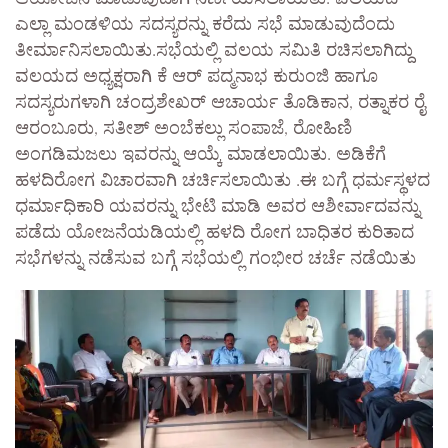
ಎಲ್ಲಾ ಮಂಡಳಿಯ ಸದಸ್ಯರನ್ನು ಕರೆದು ಸಭೆ ಮಾಡುವುದೆಂದು
ತೀರ್ಮಾನಿಸಲಾಯಿತು.ಸಭೆಯಲ್ಲಿ ವಲಯ ಸಮಿತಿ ರಚಿಸಲಾಗಿದ್ದು
ವಲಯದ ಅಧ್ಯಕ್ಷರಾಗಿ ಕೆ ಆರ್ ಪದ್ಮನಾಭ ಕುರುಂಜಿ ಹಾಗೂ
ಸದಸ್ಯರುಗಳಾಗಿ ಚಂದ್ರಶೇಖರ್ ಆಚಾರ್ಯ ತೊಡಿಕಾನ, ರತ್ನಾಕರ ರೈ
ಆರಂಬೂರು, ಸತೀಶ್ ಅಂಬೆಕಲ್ಲು ಸಂಪಾಜೆ, ರೋಹಿಣಿ
ಅಂಗಡಿಮಜಲು ಇವರನ್ನು ಆಯ್ಕೆ ಮಾಡಲಾಯಿತು. ಅಡಿಕೆಗೆ
ಹಳದಿರೋಗ ವಿಚಾರವಾಗಿ ಚರ್ಚಿಸಲಾಯಿತು .ಈ ಬಗ್ಗೆ ಧರ್ಮಸ್ಥಳದ
ಧರ್ಮಾಧಿಕಾರಿ ಯವರನ್ನು ಭೇಟಿ ಮಾಡಿ ಅವರ ಆಶೀರ್ವಾದವನ್ನು
ಪಡೆದು ಯೋಜನೆಯಡಿಯಲ್ಲಿ ಹಳದಿ ರೋಗ ಬಾಧಿತರ ಕುರಿತಾದ
ಸಭೆಗಳನ್ನು ನಡೆಸುವ ಬಗ್ಗೆ ಸಭೆಯಲ್ಲಿ ಗಂಭೀರ ಚರ್ಚೆ ನಡೆಯಿತು