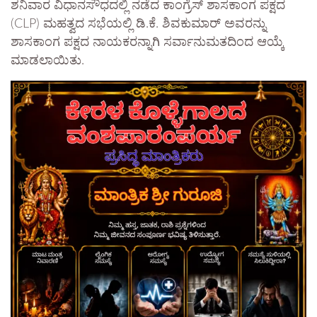
ಶನಿವಾರ ವಿಧಾನಸೌಧದಲ್ಲಿ ನಡೆದ ಕಾಂಗ್ರೆಸ್ ಶಾಸಕಾಂಗ ಪಕ್ಷದ
(CLP) ಮಹತ್ವದ ಸಭೆಯಲ್ಲಿ ಡಿ.ಕೆ. ಶಿವಕುಮಾರ್ ಅವರನ್ನು
ಶಾಸಕಾಂಗ ಪಕ್ಷದ ನಾಯಕರನ್ನಾಗಿ ಸರ್ವಾನುಮತದಿಂದ ಆಯ್ಕೆ
ಮಾಡಲಾಯಿತು.