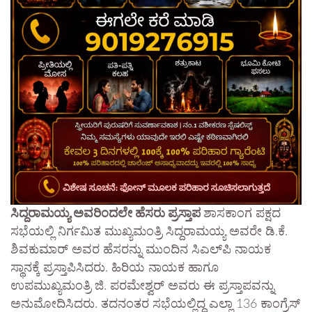
ಸಿದ್ದರಾಮಯ್ಯ ಅವರಿಂದಲೇ ಹೆಸರು ಪ್ರಸ್ತಾಪ​
ಶಾಸಕಾಂಗ ಪಕ್ಷದ
ಸಭೆಯಲ್ಲಿ ನಿರ್ಗಮಿತ ಮುಖ್ಯಮಂತ್ರಿ ಸಿದ್ದರಾಮಯ್ಯ ಅವರೇ ಡಿ.ಕೆ.
ಶಿವಕುಮಾರ್ ಅವರ ಹೆಸರನ್ನು ಮುಂದಿನ ಸಿಎಲ್‌ಪಿ ನಾಯಕ
ಸ್ಥಾನಕ್ಕೆ ಪ್ರಸ್ತಾಪಿಸಿದರು. ಹಿರಿಯ ನಾಯಕ ಹಾಗೂ
ಉಪಮುಖ್ಯಮಂತ್ರಿ ಜಿ. ಪರಮೇಶ್ವರ್ ಅವರು ಈ ಪ್ರಸ್ತಾಪವನ್ನು
ಅನುಮೋದಿಸಿದರು. ತದನಂತರ ಸಭೆಯಲ್ಲಿದ್ದ ಎಲ್ಲಾ 136 ಕಾಂಗ್ರೆಸ್