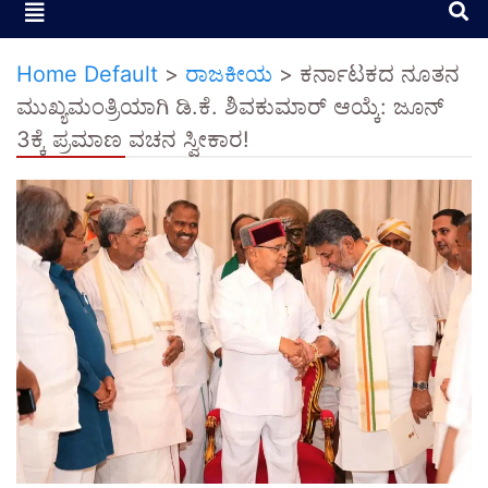
Home Default
>
ರಾಜಕೀಯ
>
ಕರ್ನಾಟಕದ ನೂತನ
ಮುಖ್ಯಮಂತ್ರಿಯಾಗಿ ಡಿ.ಕೆ. ಶಿವಕುಮಾರ್ ಆಯ್ಕೆ: ಜೂನ್
3ಕ್ಕೆ ಪ್ರಮಾಣ ವಚನ ಸ್ವೀಕಾರ!