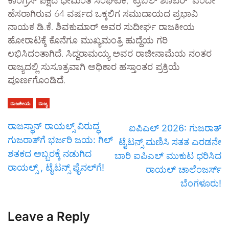
ಕಾಂಗ್ರೆಸ್ ಪಕ್ಷದ ಧೀಮಂತ ಸಂಘಟಕ, ‘ಟ್ರಬಲ್ ಶೂಟರ್’ ಎಂದೇ
ಹೆಸರಾಗಿರುವ 64 ವರ್ಷದ ಒಕ್ಕಲಿಗ ಸಮುದಾಯದ ಪ್ರಭಾವಿ
ನಾಯಕ ಡಿ.ಕೆ. ಶಿವಕುಮಾರ್ ಅವರ ಸುದೀರ್ಘ ರಾಜಕೀಯ
ಹೋರಾಟಕ್ಕೆ ಕೊನೆಗೂ ಮುಖ್ಯಮಂತ್ರಿ ಹುದ್ದೆಯ ಗರಿ
ಲಭಿಸಿದಂತಾಗಿದೆ. ಸಿದ್ದರಾಮಯ್ಯ ಅವರ ರಾಜೀನಾಮೆಯ ನಂತರ
ರಾಜ್ಯದಲ್ಲಿ ಸುಸೂತ್ರವಾಗಿ ಅಧಿಕಾರ ಹಸ್ತಾಂತರ ಪ್ರಕ್ರಿಯೆ
ಪೂರ್ಣಗೊಂಡಿದೆ.
ರಾಜಕೀಯ
ರಾಜ್ಯ
ರಾಜಸ್ಥಾನ್ ರಾಯಲ್ಸ್ ವಿರುದ್ಧ
ಐಪಿಎಲ್ 2026: ಗುಜರಾತ್
ಗುಜರಾತ್‌ಗೆ ಭರ್ಜರಿ ಜಯ: ಗಿಲ್
ಟೈಟನ್ಸ್ ಮಣಿಸಿ ಸತತ ಎರಡನೇ
ಶತಕದ ಅಬ್ಬರಕ್ಕೆ ನಡುಗಿದ
ಬಾರಿ ಐಪಿಎಲ್ ಮುಕುಟ ಧರಿಸಿದ
ರಾಯಲ್ಸ್ , ಟೈಟನ್ಸ್ ಫೈನಲ್‌ಗೆ!
ರಾಯಲ್ ಚಾಲೆಂಜರ್ಸ್
ಬೆಂಗಳೂರು!
Leave a Reply