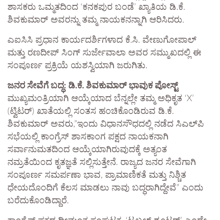
ಶಾಸಕರು ಒಮ್ಮತದಿಂದ ‘ಕನಕಪುರ ಬಂಡೆ’ ಖ್ಯಾತಿಯ ಡಿ.ಕೆ.
ಶಿವಕುಮಾರ್ ಅವರನ್ನು ತಮ್ಮ ನಾಯಕನನ್ನಾಗಿ ಆರಿಸಿದರು.
ಎಐಸಿಸಿ ಪ್ರಧಾನ ಕಾರ್ಯದರ್ಶಿಗಳಾದ ಕೆ.ಸಿ. ವೇಣುಗೋಪಾಲ್
ಮತ್ತು ರಣದೀಪ್ ಸಿಂಗ್ ಸುರ್ಜೇವಾಲಾ ಅವರ ಸಮ್ಮುಖದಲ್ಲಿ ಈ
ಸಂಪೂರ್ಣ ಪ್ರಕ್ರಿಯೆ ಯಶಸ್ವಿಯಾಗಿ ಜರುಗಿತು.
ಜನರ ಸೇವೆಗೆ ಬದ್ಧ: ಡಿ.ಕೆ. ಶಿವಕುಮಾರ್ ಭಾವುಕ ಪೋಸ್ಟ್​
ಮುಖ್ಯಮಂತ್ರಿಯಾಗಿ ಆಯ್ಕೆಯಾದ ಬೆನ್ನಲ್ಲೇ ತಮ್ಮ ಅಧಿಕೃತ ‘X’
(ಟ್ವಿಟರ್) ಖಾತೆಯಲ್ಲಿ ಸಂತಸ ಹಂಚಿಕೊಂಡಿರುವ ಡಿ.ಕೆ.
ಶಿವಕುಮಾರ್ ಅವರು,​”ಇಂದು ವಿಧಾನಸೌಧದಲ್ಲಿ ನಡೆದ ಸಿಎಲ್‌ಪಿ
ಸಭೆಯಲ್ಲಿ ಕಾಂಗ್ರೆಸ್ ಶಾಸಕಾಂಗ ಪಕ್ಷದ ನಾಯಕನಾಗಿ
ಸರ್ವಾನುಮತದಿಂದ ಆಯ್ಕೆಯಾಗಿರುವುದಕ್ಕೆ ಅತ್ಯಂತ
ನಮ್ರತೆಯಿಂದ ಕೃತಜ್ಞತೆ ಸಲ್ಲಿಸುತ್ತೇನೆ. ರಾಜ್ಯದ ಜನರ ಸೇವೆಗಾಗಿ
ಸಂಪೂರ್ಣ ಸಮರ್ಪಣಾ ಭಾವ, ಪ್ರಾಮಾಣಿಕತೆ ಮತ್ತು ನಿಶ್ಚಿತ
ಧೇಯದೊಂದಿಗೆ ಕೆಲಸ ಮಾಡಲು ನಾವು ಬದ್ಧರಾಗಿದ್ದೇವೆ” ಎಂದು
ಬರೆದುಕೊಂಡಿದ್ದಾರೆ.