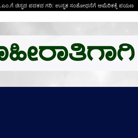
ಬಿ.ಎಂ.ಗೆ ಚಿನ್ನದ ಪದಕದ ಗರಿ: ಉನ್ನತ ಸಂಶೋಧನೆಗೆ ಅಮೆರಿಕಕ್ಕೆ ಪಯಣ