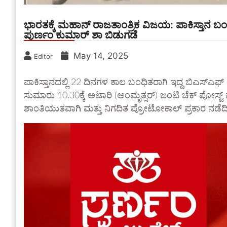
ಭಾರತಕ್ಕೆ ಮಹಾನ್ ರಾಜತಾಂತ್ರಿಕ ವಿಜಯ: ಪಾಕಿಸ್ತಾ
ಪುರ್ಣಂ ಕುಮಾರ್ ಶಾ ಬಿಡುಗಡೆ
May 14, 2025
Editor
ಪಾಕಿಸ್ತಾನದಲ್ಲಿ 22 ದಿನಗಳ ಕಾಲ ಬಂಧಿತರಾಗಿ ಇದ್ದ ಬಿಎಸ್‌ಎ
ಸುಮಾರು 10.30ಕ್ಕೆ ಅಟಾರಿ (ಅಂಮೃತ್ಸರ್) ಜಂಟಿ ಚೆಕ್ ಪೋಸ್ಟ್ 
ಶಾಂತಿಯುತವಾಗಿ ಮತ್ತು ನಿಗದಿತ ಪ್ರೋಟೋಕಾಲ್ ಪ್ರಕಾರ ನಡೆದಿದ್