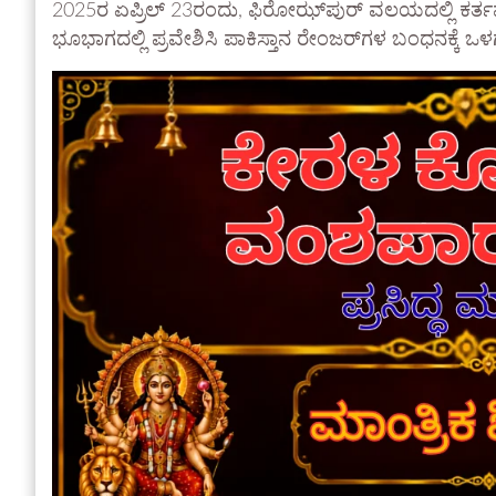
2025ರ ಏಪ್ರಿಲ್ 23ರಂದು, ಫಿರೋಝ್‌ಪುರ್ ವಲಯದಲ್ಲಿ ಕರ್ತವ್
ಭೂಭಾಗದಲ್ಲಿ ಪ್ರವೇಶಿಸಿ ಪಾಕಿಸ್ತಾನ ರೇಂಜರ್‌ಗಳ ಬಂಧನಕ್ಕೆ ಒಳಗ