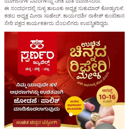
ಯೋಜನೆಗಳ ವಿವರಗಳನ್ನು ನೀಡಿ ಮತ ಯಾಚಿಸಿದರು.
ಈ ಸಂದರ್ಭದಲ್ಲಿ ಸುಳ್ಯ ತಾಲೂಕು ಅಧ್ಯಕ್ಷ ಸುಕುಮಾರ್ ಕೋಡ್ತುಗುಳಿ,
ಕಡಬ ಅಧ್ಯಕ್ಷ ಮೀರಾ ಸಾಹೇಬ್, ಕಾರ್ಯದರ್ಶಿ ರಾಕೇಶ್ ಕುಂಟಿಕಾನ
ಸೇರಿ ಪಕ್ಷದ ಕಾರ್ಯಕರ್ತರು ಬೆಂಬಲಿಗರು ಉಪಸ್ಥಿತರಿದ್ದರು.