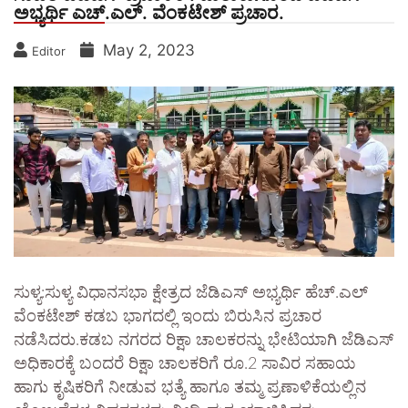
ಅಭ್ಯರ್ಥಿ ಎಚ್.ಎಲ್. ವೆಂಕಟೇಶ್ ಪ್ರಚಾರ.
May 2, 2023
Editor
ಸುಳ್ಯ:ಸುಳ್ಯ ವಿಧಾನಸಭಾ ಕ್ಷೇತ್ರದ ಜೆಡಿಎಸ್ ಅಭ್ಯರ್ಥಿ ಹೆಚ್.ಎಲ್
ವೆಂಕಟೇಶ್ ಕಡಬ ಭಾಗದಲ್ಲಿ ಇಂದು ಬಿರುಸಿನ ಪ್ರಚಾರ
ನಡೆಸಿದರು.ಕಡಬ ನಗರದ ರಿಕ್ಷಾ ಚಾಲಕರನ್ನು ಭೇಟಿಯಾಗಿ ಜೆಡಿಎಸ್
ಅಧಿಕಾರಕ್ಕೆ ಬಂದರೆ ರಿಕ್ಷಾ ಚಾಲಕರಿಗೆ ರೂ.2 ಸಾವಿರ ಸಹಾಯ
ಹಾಗು ಕೃಷಿಕರಿಗೆ ನೀಡುವ ಭತ್ಯೆ ಹಾಗೂ ತಮ್ಮ ಪ್ರಣಾಳಿಕೆಯಲ್ಲಿನ