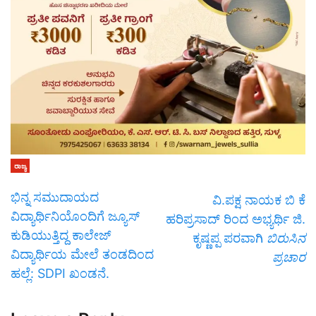
ರಾಜ್ಯ
ಭಿನ್ನ ಸಮುದಾಯದ
ವಿ.ಪಕ್ಷ ನಾಯಕ ಬಿ ಕೆ
ವಿದ್ಯಾರ್ಥಿನಿಯೊಂದಿಗೆ ಜ್ಯೂಸ್
ಹರಿಪ್ರಸಾದ್ ರಿಂದ ಅಭ್ಯರ್ಥಿ ಜಿ.
ಕುಡಿಯುತ್ತಿದ್ದ ಕಾಲೇಜ್
ಕೃಷ್ಣಪ್ಪ ಪರವಾಗಿ
ಬಿರುಸಿನ
ವಿದ್ಯಾರ್ಥಿಯ ಮೇಲೆ ತಂಡದಿಂದ
ಪ್ರಚಾರ
ಹಲ್ಲೆ: SDPI ಖಂಡನೆ.