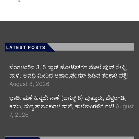
LATEST POSTS
​ಬೆಂಗಳೂರಿನ 3, 5 ಸ್ಟಾರ್ ಹೋಟೆಲ್‌ಗಳ ಮೇಲೆ ಫುಡ್ ಸೇಫ್ಟಿ
ದಾಳಿ: ಅವಧಿ ಮೀರಿದ ಆಹಾರ,ಫಂಗಸ್ ಹಿಡಿದ ತರಕಾರಿ ಪತ್ತೆ!
August 8, 2026
​ಭಾರೀ ಮಳೆ ಹಿನ್ನಲೆ: ನಾಳೆ (ಆಗಸ್ಟ್ 8) ಪುತ್ತೂರು, ಬೆಳ್ತಂಗಡಿ,
ಕಡಬ, ಸುಳ್ಯ ತಾಲೂಕುಗಳ ಶಾಲೆ, ಕಾಲೇಜುಗಳಿಗೆ ರಜೆ!
August
7, 2026