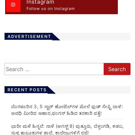
Instagram
Follow us on Instagram
ADVERTISEMENT
RECENT POSTS
​ಬೆಂಗಳೂರಿನ 3, 5 ಸ್ಟಾರ್ ಹೋಟೆಲ್‌ಗಳ ಮೇಲೆ ಫುಡ್ ಸೇಫ್ಟಿ ದಾಳಿ:
ಅವಧಿ ಮೀರಿದ ಆಹಾರ,ಫಂಗಸ್ ಹಿಡಿದ ತರಕಾರಿ ಪತ್ತೆ!
​ಭಾರೀ ಮಳೆ ಹಿನ್ನಲೆ: ನಾಳೆ (ಆಗಸ್ಟ್ 8) ಪುತ್ತೂರು, ಬೆಳ್ತಂಗಡಿ, ಕಡಬ,
ಸುಳ್ಯ ತಾಲೂಕುಗಳ ಶಾಲೆ, ಕಾಲೇಜುಗಳಿಗೆ ರಜೆ!