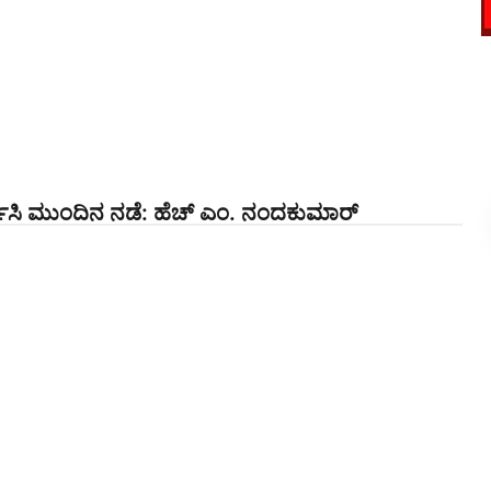
ಚರ್ಚಿಸಿ ಮುಂದಿನ ನಡೆ: ಹೆಚ್ ಎಂ. ನಂದಕುಮಾರ್