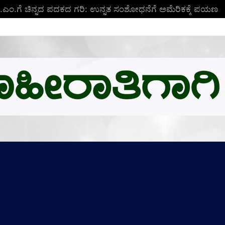
ಬಿ.ಎಂ.ಗೆ ಚಿನ್ನದ ಪದಕದ ಗರಿ: ಉನ್ನತ ಸಂಶೋಧನೆಗೆ ಅಮೆರಿಕಕ್ಕೆ ಪಯಣ