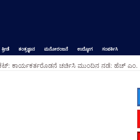
ಕ್ರೀಡೆ
ತಂತ್ರಜ್ಞಾನ
ಮನೋರಂಜನೆ
ಉದ್ಯೋಗ
ಸಂಪರ್ಕಿಸಿ
ಿದ ಟಿಕೆಟ್: ಕಾರ್ಯಕರ್ತರೊಡನೆ ಚರ್ಚಿಸಿ ಮುಂದಿನ ನಡೆ: ಹೆಚ್ 