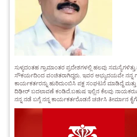
ಸುಳ್ಯದಂತಹ ಗ್ರಾಮಾಂತರ ಪ್ರದೇಶಗಳಲ್ಲಿ ಹಲವು ಸಮಸ್ಯೆಗಳಿ
ಸೌಕರ್ಯದಿಂದ ವಂಚಿತರಾಗಿದ್ದರು, ಇವರ ಅಭ್ಯುದಯವೇ ನನ್ನ ಗುರಿಯ
ಕಾರ್ಯಕರ್ತರನ್ನು ಹುರಿದುಂಬಿಸಿ ಪಕ್ಷ ಸಂಘಟನೆ ಮಾಡಿದ್ದೆ ಮತ್
ದಿಢೀರ್ ಬದಲಾವಣೆ ಕಂಡಿದೆ,ಬಹುಷ ಇಲ್ಲಿನ ಕೆಲವು ನಾಯಕರುಗಳಿಗ
ನನ್ನ ನಡೆ ಬಗ್ಗೆ ನನ್ನ ಕಾರ್ಯಕರ್ತರೊಡನೆ ಚರ್ಚಿಸಿ ತೀರ್ಮಾನ ಕ