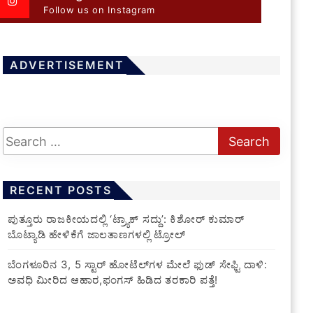
Follow us on Instagram
ADVERTISEMENT
RECENT POSTS
ಪುತ್ತೂರು ರಾಜಕೀಯದಲ್ಲಿ ‘ಟ್ರ್ಯಾಕ್ ಸದ್ದು’: ಕಿಶೋರ್ ಕುಮಾರ್
ಬೊಟ್ಯಾಡಿ ಹೇಳಿಕೆಗೆ ಜಾಲತಾಣಗಳಲ್ಲಿ ಟ್ರೋಲ್
​ಬೆಂಗಳೂರಿನ 3, 5 ಸ್ಟಾರ್ ಹೋಟೆಲ್‌ಗಳ ಮೇಲೆ ಫುಡ್ ಸೇಫ್ಟಿ ದಾಳಿ:
ಅವಧಿ ಮೀರಿದ ಆಹಾರ,ಫಂಗಸ್ ಹಿಡಿದ ತರಕಾರಿ ಪತ್ತೆ!