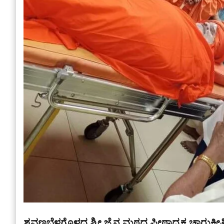
ಶ್ರವಣಬೆಳಗೊಳದ ಶ್ರೀ ಜೈನ ಮಠದ ಪೀಠಾಧ್ಯಕ್ಷ ಚಾರುಕೀರ್ತ