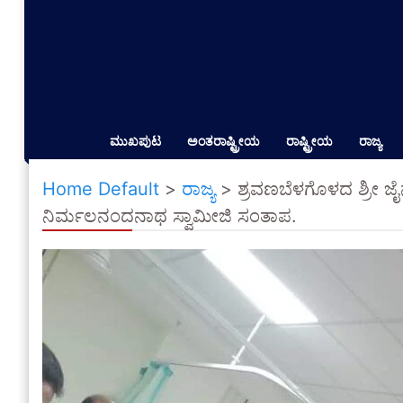
ಮುಖಪುಟ
ಅಂತರಾಷ್ಟ್ರೀಯ
ರಾಷ್ಟ್ರೀಯ
ರಾಜ್ಯ
Home Default
>
ರಾಜ್ಯ
>
ಶ್ರವಣಬೆಳಗೊಳದ ಶ್ರೀ ಜೈನ
ನಿರ್ಮಲನಂದನಾಥ ಸ್ವಾಮೀಜಿ ಸಂತಾಪ.