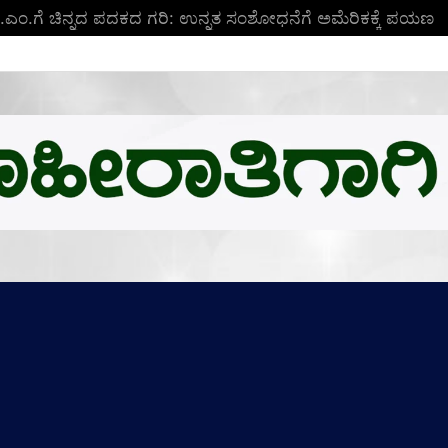
ಬಿ.ಎಂ.ಗೆ ಚಿನ್ನದ ಪದಕದ ಗರಿ: ಉನ್ನತ ಸಂಶೋಧನೆಗೆ ಅಮೆರಿಕಕ್ಕೆ ಪಯಣ