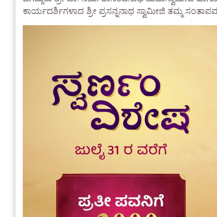
ಕಾರ್ಯದರ್ಶಿಗಳಾದ ಶ್ರೀ ಪ್ರಸನ್ನನಾಥ ಸ್ವಾಮೀಜಿ ತಮ್ಮ ಸಂತಾಪವನ್ನು 