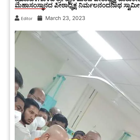
ಮಹಾಸಂಸ್ಥಾನದ ಪೀಠಾಧ್ಯಕ್ಷ ನಿರ್ಮಲನಂದನಾಥ ಸ್ವಾಮೀ
March 23, 2023
Editor