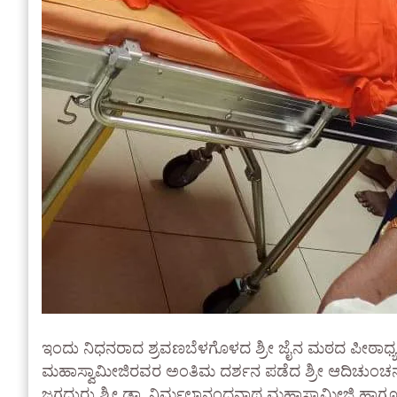
ಇಂದು ನಿಧನರಾದ ಶ್ರವಣಬೆಳಗೊಳದ ಶ್ರೀ ಜೈನ ಮಠದ ಪೀಠಾಧ್ಯಕ್ಷರಾ
ಮಹಾಸ್ವಾಮೀಜಿರವರ ಅಂತಿಮ ದರ್ಶನ ಪಡೆದ ಶ್ರೀ ಆದಿಚುಂಚನ
ಜಗದ್ಗುರು ಶ್ರೀ ಡಾ. ನಿರ್ಮಲಾನಂದನಾಥ ಮಹಾಸ್ವಾಮೀಜಿ ಹಾ