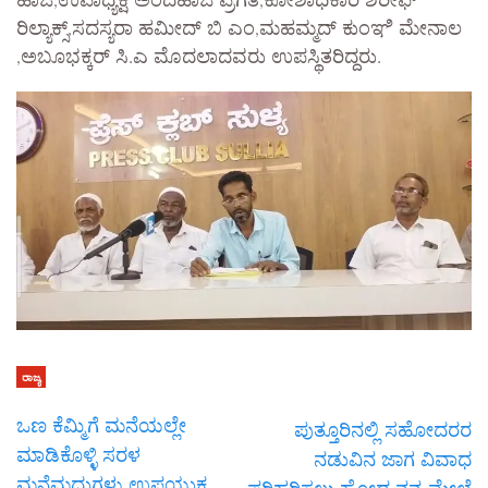
ಹಾಜಿ,ಉಪಾಧ್ಯಕ್ಷ ಅಂದಹಾಜಿ ಪ್ರಗತಿ,ಕೋಶಾಧಿಕಾರಿ ಶರೀಫ್
ರಿಲ್ಯಾಕ್ಸ್,ಸದಸ್ಯರಾ ಹಮೀದ್ ಬಿ ಎಂ,ಮಹಮ್ಮದ್ ಕುಂಞಿ ಮೇನಾಲ
,ಅಬೂಭಕ್ಕರ್ ಸಿ.ಎ ಮೊದಲಾದವರು ಉಪಸ್ಥಿತರಿದ್ದರು.
ರಾಜ್ಯ
ಒಣ ಕೆಮ್ಮಿಗೆ ಮನೆಯಲ್ಲೇ
ಪುತ್ತೂರಿನಲ್ಲಿ ಸಹೋದರರ
ಮಾಡಿಕೊಳ್ಳಿ ಸರಳ
ನಡುವಿನ ಜಾಗ ವಿವಾಧ
ಮನೆಮದ್ದುಗಳು ಉಪಯುಕ್ತ