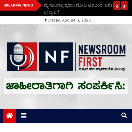
Skip
ಗಳೆಷ್ಟು? ಪದಕ
ಮೈಸೂರಿನಲ್ಲಿ ಪ್ರಧಾನಿ ಮೋದಿ ಅವರಿಂದ ‘ವಿವೇಕ ಸ್ಮಾರಕ’ ಸಾ
BREAKING NEWS
to
ಉದ್ಘಾಟನೆ
content
Thursday, August 6, 2026
Newsroom First
ಸತ್ಯದ ಪರ ಪ್ರಾಮಾಣಿಕ ನಿಲುವು