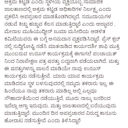
ಅಕ್ರಮ ಕಟ್ಟಡ ಎಂದು ಸ್ಥಳೀಯ ವ್ಯಕ್ತಿಯೊಬ್ಬ ಸಾಮಾಜಿಕ
ಜಾಲತಾಣದಲ್ಲಿ ಅಕ್ರಮ ಕಟ್ಟಡ ಅಧಿಕಾರಿಗಳ ನಿರ್ಲಕ್ಷ್ಯ ಎಂದು
ಪ್ರಕಟಿಸಿ ಅಪಪ್ರಚಾರ ಮಾಡತೊಡಗಿದಲ್ಲದೆ, ಸಮುದಾಯಗಳ
ನಡುವೆ ಕಿಚ್ಚು ಹಚ್ಚುವ ಕೆಲಸ ಮಾಡುತ್ತಿದ್ದಾರೆ ಎಂದು ಆಜ್ಜಾವರ ,
ಮೇನಾಲ ಮುಹಿಯುದ್ದೀನ್ ಜುಮಾ ಮಸೀದಿಯ ಆಡಳಿತ
ಕಮಿಟಿಯವರು ಈ ಬಗ್ಗೆ ಅಸಮದಾನ ವ್ಯಕ್ತಪಡಿಸಿದ್ದಾರೆ. ಪ್ರೆಸ್ ಕ್ಲಬ್
ನಲ್ಲಿ ಸುದ್ದಿಗೋಷ್ಟಿ ನಡೆಸಿ ಮಾತನಾಡಿದ ಕಾರ್ಯದರ್ಶಿ ಶಾಫಿ ಮುಕ್ರಿ
ಮುಂಬರುವ ಉರೂಸ್ ಕಾರ್ಯಕ್ರಮಕ್ಕೆ ಈಗಾಗಲೆ ಪಂಚಾಯತ್
ನಿಂದ ನಿರಾಪೇಕ್ಷಣ ಪತ್ರ ಷರತ್ತು ಬದ್ದವಾಗಿ ಪಡೆಯಲಾಗಿದೆ, ಮತ್ತು
ಈ ಷರತ್ತುಗಳನ್ನು ಪಾಲನೆ ಮಾಡಿಯೇ ನಾವು ಉರೂಸ್
ಕಾರ್ಯಕ್ರಮ ನಡೆಸುತ್ತೇವೆ, ಯಾರು ಯಾವ ಕಾರ್ಯಕ್ರಮ
ಮಾಡಿದರೂ ಸ್ಥಳ ಬಳಸುವುದರಲ್ಲಿ ನಮ್ಮದು ತಕರಾರು ಇಲ್ಲ, ಈ
ಹಿಂದೆಯೂ ನಾವು ತಕರಾರು ಮಾಡಿಲ್ಲ ಅಲ್ಲಿ ಎಲ್ಲವೂ
ಸೌಹಾರ್ದತೆಯಿಂದ ನಡೆಯುತ್ತಿದೆ, ಮೂರು ನಾಲ್ಕು ಜನರಿಂದ
ಇದೆಲ್ಲಾ ಆಗ್ತಾ ಇರುವುದು, ಮತ್ತು ಜಾಲತಾಣದಲ್ಲಿ ಬರೆಯುವುದು
ಮಾಡುತ್ತಿದ್ದಾರೆ, ಮುಂದಿನ ದಿನ ಅಪಪ್ರಚಾರದ ವಿರುದ್ದ ಕಾನೂನು
ಹೋರಾಟ ನಡೆಸುತ್ತೇವೆ ಎಂದು ತಿಳಿಸಿದ್ದಾರೆ