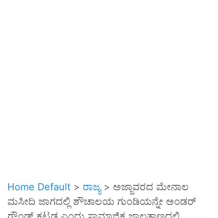
Home Default
>
ರಾಜ್ಯ
>
ಅಜ್ಜಾವರದ ಮೇನಾಲ
ಮಸೀದಿ ಜಾಗದಲ್ಲಿ ಶೌಚಾಲಯ ಗುಂಡಿಯನ್ನೇ ಅಂಡರ್
ಗ್ರೌಂಡ್ ಕಟ್ಟಡ ಎಂದು ಸಾಮಾಜಿಕ ಜಾಲತಾಣದಲ್ಲಿ