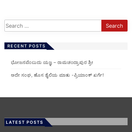
RECENT POSTS
ಭೋಜನವೆಂಬುದು ಯಜ್ಞ – ರಾಮಚಂದ್ರಾಪುರ ಶ್ರೀ
ಅದೇ ಸಂಘ, ಹೊಸ ಶೈಲಿಯ ಮಾತು -ಪ್ರಿಯಾಂಕ್ ಖರ್ಗೆ!
LATEST POSTS