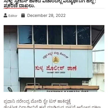
ಸುಳ್ಯ: ಸ್ಟೇಟಸ್ ಹಾಕಿದ ವಿಚಾರದಲ್ಲಿ ವಿದ್ಯಾರ್ಥಿನಿಗೆ ಹಲ್ಲೆ :
ಪ್ರಕರಣ ದಾಖಲು.
December 28, 2022
Editor
ಪ್ರಧಾನಿ ನರೇಂದ್ರ ಮೋದಿ ಸ್ಟೇ ಟಸ್ ಹಾಕಿದ್ದಕ್ಕೆ
ಡೆಂಟಲ್ ವಿದ್ಯಾರ್ಥಿನಿಗೆ ಹಲ್ಲೆ ಮಾಡಿರುವ ಘಟನೆ ಆರೋಪ ದಕ್ಷಿಣ