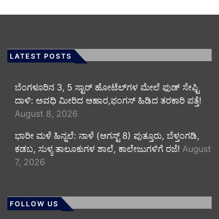
LATEST POSTS
​ಬೆಂಗಳೂರಿನ 3, 5 ಸ್ಟಾರ್ ಹೋಟೆಲ್‌ಗಳ ಮೇಲೆ ಫುಡ್ ಸೇಫ್ಟಿ
ದಾಳಿ: ಅವಧಿ ಮೀರಿದ ಆಹಾರ,ಫಂಗಸ್ ಹಿಡಿದ ತರಕಾರಿ ಪತ್ತೆ!
August 8, 2026
​ಭಾರೀ ಮಳೆ ಹಿನ್ನಲೆ: ನಾಳೆ (ಆಗಸ್ಟ್ 8) ಪುತ್ತೂರು, ಬೆಳ್ತಂಗಡಿ,
ಕಡಬ, ಸುಳ್ಯ ತಾಲೂಕುಗಳ ಶಾಲೆ, ಕಾಲೇಜುಗಳಿಗೆ ರಜೆ!
August
7, 2026
FOLLOW US