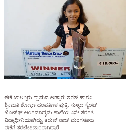
ಈಕೆ ಜಾಲ್ಸೂರು ಗ್ರಾಮದ ಅಡ್ಕಾರು ಶರತ್ ಹಾಗೂ
ಶ್ರೀಮತಿ ಶೋಭಾ ದಂಪತಿಗಳ ಪುತ್ರಿ. ಸುಳ್ಯದ ಸೈಂಟ್
ಜೋಸೆಫ್ ಆಂಗ್ಲಮಾಧ್ಯಮ ಶಾಲೆಯ 4ನೇ ತರಗತಿ
ವಿದ್ಯಾರ್ಥಿನಿಯಾಗಿದ್ದು, ತರುಣ್ ರಾಜ್ ಮಂಗಳೂರು
ಈಕೆಗೆ ತರಬೇತಿದಾರರಾಗಿದ್ದಾರೆ