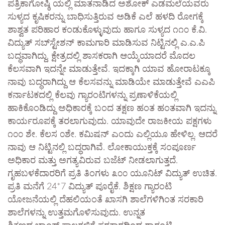
ಪತ್ರಿಕಾಗೋಷ್ಠಿ ಯಲ್ಲಿ ಮಾತನಾಡಿದ ಅಶೋಕ್ ಎಡಮಲೆಯವರು
ಸುಳ್ಯದ ಕೃಷಿಕರನ್ನು ಬಾಧಿಸುತ್ತಿರುವ ಅಡಿಕೆ ಎಲೆ ಹಳದಿ ರೋಗಕ್ಕೆ
ಶಾಶ್ವತ ಪರಿಹಾರ ಕಂಡುಕೊಳ್ಳುವುದು ಹಾಗೂ ಸುಳ್ಯದ ೧೧೦ ಕೆ.ವಿ.
ವಿದ್ಯುತ್ ಸಬ್‌ಸ್ಟೇಶನ್ ಕಾಮಗಾರಿ ಮಾಡಿಸುವ ನಿಟ್ಟಿನಲ್ಲಿ ಎ.ಎ.ಪಿ
ಬದ್ಧವಾಗಿದ್ದು, ಕ್ಷೇತ್ರದಲ್ಲಿ ಶಾಸಕರಾಗಿ ಆಯ್ಕೆಯಾದರೆ ಮೊದಲ
ಕೆಲಸವಾಗಿ ಇದನ್ನೇ ಮಾಡುತ್ತೇವೆ. ಇದಕ್ಕಾಗಿ ಯಾವ ಹೋರಾಟಕ್ಕೂ
ನಾವು ಬದ್ಧರಾಗಿದ್ದು ಆ ಕೆಲಸವನ್ನು ಮಾಡಿಯೇ ಮಾಡುತ್ತೇವೆ ಎಎಪಿ
ಕರ್ನಾಟಕದಲ್ಲಿ ಕೆಲವು ಗ್ಯಾರಂಟಿಗಳನ್ನು ಪ್ರಣಾಳಿಕೆಯಲ್ಲಿ
ಹಾಕಿಕೊಂಡಿದ್ದು ಅಧಿಕಾರಕ್ಕೆ ಬಂದ ತಕ್ಷಣ ಹಂತ ಹಂತವಾಗಿ ಇದನ್ನು
ಕಾರ್ಯರೂಪಕ್ಕೆ ತರಲಾಗುವುದು. ಯಾವುದೇ ರಾಜಕೀಯ ಪಕ್ಷಗಳು
೧೦೦ ಶೇ. ಕೆಲಸ ೦ಶೇ. ಕಮಿಷನ್ ಎಂದು ಎಲ್ಲಿಯೂ ಹೇಳಿಲ್ಲ. ಆದರೆ
ನಾವು ಆ ನಿಟ್ಟಿನಲ್ಲಿ ಬದ್ಧರಾಗಿವೆ. ಲೋಕಾಯುಕ್ತಕ್ಕೆ ಸಂಪೂರ್ಣ
ಅಧಿಕಾರ ಮತ್ತು ಅಗತ್ಯವಿರುವ ಬಜೆಟ್ ನೀಡಲಾಗುತ್ತದೆ.
ಗೃಹಬಳಕೆದಾರರಿಗೆ ಪ್ರತಿ ತಿಂಗಳು ೩೦೦ ಯೂನಿಟ್ ವಿದ್ಯುತ್ ಉಚಿತ.
ಪ್ರತಿ ಮನೆಗೆ 24*7 ವಿದ್ಯುತ್ ಪೂರೈಕೆ. ಶಿಕ್ಷಣ ಗ್ಯಾರಂಟಿ
ಯೋಜನೆಯಲ್ಲಿ ದೆಹಲಿಯಂತೆ ಖಾಸಗಿ ಶಾಲೆಗಳಿಗಿಂತ ಸರಕಾರಿ
ಶಾಲೆಗಳನ್ನು ಉತ್ತಮಗೊಳಿಸುವುದು. ಉನ್ನತ