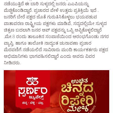
ನಡೆಯುತ್ತಿದೆ ಈ ಬಾರಿ ಸುಳ್ಯದಲ್ಲಿ ಜನರು ಎಎಪಿಯನ್ನು
ಮೆಚ್ಚಿಕೊಂಡಿದ್ದಾರೆ. ಪ್ರಚಾರದ ವೇಳೆ ಉತ್ತಮ ಪ್ರತಿಕ್ರಿಯೆ ಇದೆ .
ಜನರಿಗೆ ಬೇರೆ ಪಕ್ಷದ ಜೊತೆ ಗುರುತಿಸಿಕೊಳ್ಳಲು ಭಯಪಡುವ
ವಾತಾವರಣ ರಾಷ್ಟ್ರೀಯ ಪಕ್ಷಗಳು ಮಾಡಿವೆ, ಸದ್ಯದಲ್ಲಿಯೇ ಸುಳ್ಯದ
ಚಿತ್ರಣ ಬದಲಾಗಿ ಜನರ ಆಪ್ ಪಕ್ಷವನ್ನು ಒಪ್ಪಿ ಅಪ್ಪಿಕೊಳ್ಳಲಿದ್ದಾರೆ
,ಮೇ.8 ರಂದು ತಾಲೂಕಿನ ಸಂಪಾಜೆಯಿಂದ ಆರಂಭಗೊಂಡು ನಗರ
ವ್ಯಾಪ್ತಿ, ಹಾಗೂ ತಾಲೋಕಿ ನಾದ್ಯಂತ ಚುನಾವಣಾ ಪ್ರಚಾರ
ಮೆರವಣಿಗೆ ನಡೆಯಲಿದೆ ಸಾವಿರಾರು ಮಂದಿ ಕಾರ್ಯಕರ್ತರು ಪಕ್ಷದ
ಅಭಿಮಾನಿಗಳು ಭಾಗವಹಿಸಲಿದ್ದಾರೆ ಎಂದು ಅವರು ವಿವರ
ನೀಡಿದರು.