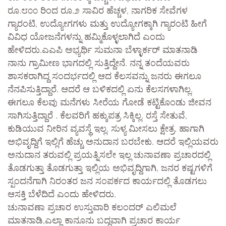
ರೂ.೮೦೦ ರಿಂದ ರೂ.೨ ಸಾವಿರ ಹೆಚ್ಚಳ, ನಾಗರಿಕ ಸೇವೆಗಳ
ಗ್ಯಾರಂಟಿ, ಉದ್ಯೋಗಗಳು ಮತ್ತು ಉದ್ಯೋಗಕ್ಕಾಗಿ ಗ್ಯಾರಂಟಿ ಹೀಗೆ
ವಿವಿಧ ಯೋಜನೆಗಳನ್ನು ಹಮ್ಮಿಕೊಳ್ಳಲಾಗಿದೆ ಎಂದು
ಹೇಳಿದರು.ಎಎಪಿ ಅಭ್ಯರ್ಥಿ ಸುಮನಾ ಬೆಳ್ಳಾರ್ಕರ್ ಮಾತನಾಡಿ
ನಾನು ಗ್ರಾಮೀಣ ಭಾಗದಲ್ಲಿ ಸುತ್ತಿದ್ದೇನೆ. ನನ್ನ ತಂದೆಯವರು
ಶಾಸಕರಾಗಿದ್ದ ಸಂದರ್ಭದಲ್ಲಿ ಆದ ಕೆಲಸವನ್ನು ಜನರು ಈಗಲೂ
ನೆನಪಿಸುತ್ತಿದ್ದಾರೆ. ಆದರೆ ಆ ಬಳಿಕದಲ್ಲಿ ಏನು ಕೆಲಸಗಳಾಗಿಲ್ಲ.
ಈಗಲೂ ಕೆಲವು ಮನೆಗಳು ಸೀರೆಯ ಗೋಡೆ ಕಟ್ಟಿಕೊಂಡು ಜೀವನ
ಸಾಗಿಸುತ್ತಿದ್ದಾರೆ . ಕೆಲವರಿಗೆ ಹಕ್ಕುಪತ್ರ ಸಿಕ್ಕಿಲ್ಲ. ರಸ್ತೆ ಸೇತುವೆ,
ಕುಡಿಯುವ ನೀರಿನ ವ್ಯವಸ್ಥೆ ಇಲ್ಲ. ಸುಳ್ಯ ಮೀಸಲು ಕ್ಷೇತ್ರ. ಹಾಗಾಗಿ
ಅಭಿವೃದ್ದಿಗೆ ಇಲ್ಲಿಗೆ ಹೆಚ್ಚು ಅನುದಾನ ಬರಬೇಕು. ಆದರೆ ಇಲ್ಲಿಯವರು
ಅನುದಾನ ತರುವಲ್ಲಿ ಪ್ರಯತ್ನಿಸಲೇ ಇಲ್ಲ ಚುನಾವಣಾ ಪ್ರಚಾರದಲ್ಲಿ
ತೊಡಗುತ್ತಾ ತೊಡಗುತ್ತಾ ಇಲ್ಲಿಯ ಅಭಿವೃದ್ದಿಗಾಗಿ, ಜನರ ಕಷ್ಟಗಳಿಗೆ
ಸ್ಪಂದನೆಗಾಗಿ ನಿರಂತರ ಜನ ಸಂಪರ್ಕದ ಕಾರ್ಯದಲ್ಲಿ ತೊಡಗಲು
ಆಸಕ್ತಿ ಬೆಳೆದಿದೆ ಎಂದು ಹೇಳಿದರು.
ಚುನಾವಣಾ ಪ್ರಚಾರ ಉಸ್ತುವಾರಿ ಕಲಂದರ್ ಎಲಿಮಲೆ
ಮಾತನಾಡಿ,ಎಲ್ಲಾ ಕಾನೂನು ಬದ್ದವಾಗಿ ಪ್ರಚಾರ ಕಾರ್ಯ