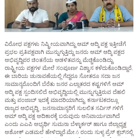
ವಿರೋಧ ಪಕ್ಷಗಳು ನಿಷ್ಕ್ರೀಯವಾಗಿದ್ದು ಆಮ್ ಆದ್ಮಿ ಪಕ್ಷ ಇತ್ತೀಚೆಗೆ
ಪ್ರಭಲ ಪ್ರತಿಪಕ್ಷವಾಗಿ ಮುನ್ನುಗ್ಗುತ್ತಿದ್ದು ಜನರು ಆಮ್ ಆದ್ಮಿ ಪಕ್ಷದ
ಅಭಿವೃದ್ದಿಪರ ಚಿಂತನೆಯ ಆಡಳಿತವನ್ನು ಮೆಚ್ಚಿಕೊಂಡಿದ್ದು,
ರಾಷ್ಟ್ರೀಯ ಪಕ್ಷಗಳ ಮೇಲೆ ಸಂಪೂರ್ಣ ವಿಶ್ವಾಸ ಕಳೆದುಕೊಂಡಿದ್ದಾರೆ,
ಈ ಬಾರಿಯ ಚುನಾವಣೆಯಲ್ಲಿ ಗೆದ್ದರೂ ಸೋತರೂ ಸದಾ ಜನ
ಸಾಮಾನ್ಯರೊಂದಿಗೆ ಬೆರೆತು ಜನರ ಎಲ್ಲಾತರದ ಕಷ್ಟಗಳಿಗೆ ಆಮ್
ಆದ್ಮಿ ಪಕ್ಷ ಸ್ಪಂದಿಸಲಿದೆ ಅಭಿವೃದ್ದಿಯಲ್ಲಿ ಮುನ್ನುಗ್ಗುತ್ತಿರುವ ದೆಹಲಿ
ಮತ್ತು ಪಂಜಾಬ್ ಇದಕ್ಕೆ ಮಾದರಿಯಾಗಿದ್ದು, ಕರ್ನಾಟಕದಲ್ಲೂ
ರಾಜ್ಯದ ಅಭಿವೃದ್ದಿ , ಜನಸಾಮಾನ್ಯರಿಗೆ ಸುಲಲಿತ ಸರ್ವಿಸ್ ಗಳಿಗೆ
ಆಮ್ ಆದ್ಮಿ ಪಕ್ಷ ಅದಿಕಾರಕ್ಕೆ ಬರುವುದು ಅನಿವಾರ್ಯವಾಗಿದೆ
ಎಂದು ಎಎಪಿ ಅಭ್ಯರ್ಥಿ ಸುಮನಾ ಬೆಳ್ಳಾರ್ಕರ್ ಹಾಗೂ ಜಿಲ್ಲಾಧ್ಯಕ್ಷ
ಅಶೋಕ್ ಎಡಮಲೆ ಹೇಳಿದ್ದಾರೆ.ಮೇ.6 ರಂದು ಸುಳ್ಯ ಪ್ರೆಸ್ ಕ್ಲಬ್‌ನಲ್ಲಿ