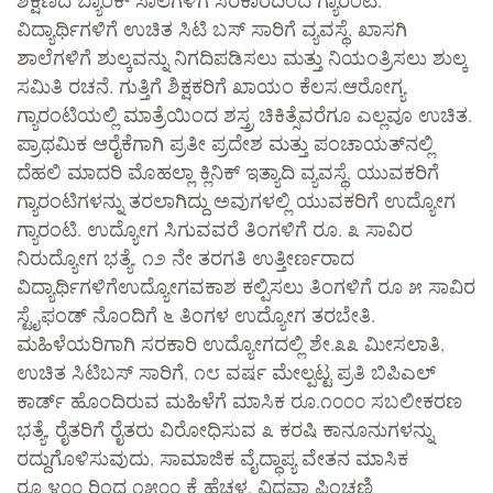
ಶಿಕ್ಷಣದ ಬ್ಯಾಂಕ್ ಸಾಲಗಳಿಗೆ ಸರಕಾರದಿಂದ ಗ್ಯಾರಂಟಿ.
ವಿದ್ಯಾರ್ಥಿಗಳಿಗೆ ಉಚಿತ ಸಿಟಿ ಬಸ್ ಸಾರಿಗೆ ವ್ಯವಸ್ಥೆ. ಖಾಸಗಿ
ಶಾಲೆಗಳಿಗೆ ಶುಲ್ಕವನ್ನು ನಿಗದಿಪಡಿಸಲು ಮತ್ತು ನಿಯಂತ್ರಿಸಲು ಶುಲ್ಕ
ಸಮಿತಿ ರಚನೆ. ಗುತ್ತಿಗೆ ಶಿಕ್ಷಕರಿಗೆ ಖಾಯಂ ಕೆಲಸ.ಆರೋಗ್ಯ
ಗ್ಯಾರಂಟಿಯಲ್ಲಿ ಮಾತ್ರೆಯಿಂದ ಶಸ್ತ್ರ ಚಿಕಿತ್ಸೆವರೆಗೂ ಎಲ್ಲವೂ ಉಚಿತ.
ಪ್ರಾಥಮಿಕ ಆರೈಕೆಗಾಗಿ ಪ್ರತೀ ಪ್ರದೇಶ ಮತ್ತು ಪಂಚಾಯತ್‌ನಲ್ಲಿ
ದೆಹಲಿ ಮಾದರಿ ಮೊಹಲ್ಲಾ ಕ್ಲಿನಿಕ್ ಇತ್ಯಾದಿ ವ್ಯವಸ್ಥೆ. ಯುವಕರಿಗೆ
ಗ್ಯಾರಂಟಿಗಳನ್ನು ತರಲಾಗಿದ್ದು ಅವುಗಳಲ್ಲಿ ಯುವಕರಿಗೆ ಉದ್ಯೋಗ
ಗ್ಯಾರಂಟಿ. ಉದ್ಯೋಗ ಸಿಗುವವರೆ ತಿಂಗಳಿಗೆ ರೂ. ೩ ಸಾವಿರ
ನಿರುದ್ಯೋಗ ಭತ್ಯೆ. ೧೨ ನೇ ತರಗತಿ ಉತ್ತೀರ್ಣರಾದ
ವಿದ್ಯಾರ್ಥಿಗಳಿಗೆಉದ್ಯೋಗವಕಾಶ ಕಲ್ಪಿಸಲು ತಿಂಗಳಿಗೆ ರೂ ೫ ಸಾವಿರ
ಸ್ಟೈಫಂಡ್ ನೊಂದಿಗೆ ೬ ತಿಂಗಳ ಉದ್ಯೋಗ ತರಬೇತಿ.
ಮಹಿಳೆಯರಿಗಾಗಿ ಸರಕಾರಿ ಉದ್ಯೋಗದಲ್ಲಿ ಶೇ.೩೩ ಮೀಸಲಾತಿ,
ಉಚಿತ ಸಿಟಿಬಸ್ ಸಾರಿಗೆ, ೧೮ ವರ್ಷ ಮೇಲ್ಪಟ್ಟ ಪ್ರತಿ ಬಿಪಿಎಲ್
ಕಾರ್ಡ್ ಹೊಂದಿರುವ ಮಹಿಳೆಗೆ ಮಾಸಿಕ ರೂ.೧೦೦೦ ಸಬಲೀಕರಣ
ಭತ್ಯೆ, ರೈತರಿಗೆ ರೈತರು ವಿರೋಧಿಸುವ ೩ ಕರಷಿ ಕಾನೂನುಗಳನ್ನು
ರದ್ದುಗೊಳಿಸುವುದು, ಸಾಮಾಜಿಕ ವೈದ್ಧಾಪ್ಯ ವೇತನ ಮಾಸಿಕ
ರೂ ೪೦೦ ರಿಂದ ೧೫೦೦ ಕ್ಕೆ ಹೆಚ್ಚಳ, ವಿಧವಾ ಪಿಂಚಣಿ