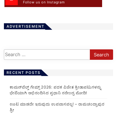
Follow us on Instagram
ADVERTISEMENT
RECENT POSTS
ಕಾಮನ್‌ವೆಲ್ತ್ ಗೇಮ್ಸ್ 2026: ಪದಕ ವಿಜೇತ ಕ್ರೀಡಾಪಟುಗಳನ್ನು
ಭೇಟಿಯಾಗಿ ಅಭಿನಂದಿಸಿದ ಪ್ರಧಾನಿ ನರೇಂದ್ರ ಮೋದಿ!
ಊಟ ಮಾಡದೇ ಇರುವುದು ಉಪವಾಸವಲ್ಲ! – ರಾಮಚಂದ್ರಾಪುರ
ಶ್ರೀ