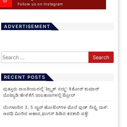
Follow us on Instagram
ADVERTISEMENT
RECENT POSTS
ಪುತ್ತೂರು ರಾಜಕೀಯದಲ್ಲಿ ‘ಟ್ರ್ಯಾಕ್ ಸದ್ದು’: ಕಿಶೋರ್ ಕುಮಾರ್
ಬೊಟ್ಯಾಡಿ ಹೇಳಿಕೆಗೆ ಜಾಲತಾಣಗಳಲ್ಲಿ ಟ್ರೋಲ್
​ಬೆಂಗಳೂರಿನ 3, 5 ಸ್ಟಾರ್ ಹೋಟೆಲ್‌ಗಳ ಮೇಲೆ ಫುಡ್ ಸೇಫ್ಟಿ ದಾಳಿ:
ಅವಧಿ ಮೀರಿದ ಆಹಾರ,ಫಂಗಸ್ ಹಿಡಿದ ತರಕಾರಿ ಪತ್ತೆ!