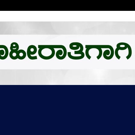
ಬಿ.ಎಂ.ಗೆ ಚಿನ್ನದ ಪದಕದ ಗರಿ: ಉನ್ನತ ಸಂಶೋಧನೆಗೆ ಅಮೆರಿಕಕ್ಕೆ ಪಯಣ