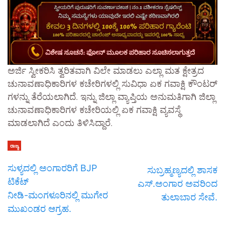
ಅರ್ಜಿ ಸ್ವೀಕರಿಸಿ ತ್ವರಿತವಾಗಿ ವಿಲೇ ಮಾಡಲು ಎಲ್ಲಾ ಮತ ಕ್ಷೇತ್ರದ
ಚುನಾವಣಾಧಿಕಾರಿಗಳ ಕಚೇರಿಗಳಲ್ಲಿ ಸುವಿಧಾ ಏಕ ಗವಾಕ್ಷಿ ಕೌಂಟರ್
ಗಳನ್ನು ತೆರೆಯಲಾಗಿದೆ. ಇನ್ನು ಜಿಲ್ಲಾ ವ್ಯಾಪ್ತಿಯ ಅನುಮತಿಗಾಗಿ ಜಿಲ್ಲಾ
ಚುನಾವಣಾಧಿಕಾರಿಗಳ ಕಚೇರಿಯಲ್ಲಿ ಏಕ ಗವಾಕ್ಷಿ ವ್ಯವಸ್ಥೆ
ಮಾಡಲಾಗಿದೆ ಎಂದು ತಿಳಿಸಿದ್ದಾರೆ.
ರಾಜ್ಯ
ಸುಳ್ಯದಲ್ಲಿ ಅಂಗಾರರಿಗೆ BJP
ಸುಬ್ರಹ್ಮಣ್ಯದಲ್ಲಿ ಶಾಸಕ
ಟಿಕೆಟ್
ಎಸ್.ಅಂಗಾರ ಅವರಿಂದ
ನೀಡಿ-ಮಂಗಳೂರಿನಲ್ಲಿ ಮುಗೇರ
ತುಲಾಬಾರ ಸೇವೆ.
ಮುಖಂಡರ ಆಗ್ರಹ.