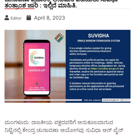
ತಂತ್ರಾಂಶ ಜಾರಿ : ಇಲ್ಲಿದೆ ಮಾಹಿತಿ.
April 8, 2023
Editor
ಮಂಗಳೂರು: ರಾಜಕೀಯ ಪಕ್ಷದವರಿಗೆ ಅನುಕೂಲವಾಗುವ
ನಿಟ್ಟಿನಲ್ಲಿ ಕೇಂದ್ರ ಚುನಾವಣಾ ಆಯೋಗವು ಸುವಿಧಾ ಆನ್ ಲೈನ್