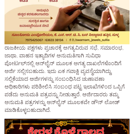
ರಾಜಕೀಯ ಪಕ್ಷಗಳು ಪ್ರಚಾರಕ್ಕೆ ಅಗತ್ಯವಿರುವ ಸಭೆ, ಸಮಾರಂಭ,
ಜಾಥಾ, ವಾಹನ ಇತ್ಯಾದಿಗಳ ಅನುಮತಿಗಾಗಿ ಸುವಿಧಾ
ಪೋರ್ಟಲ್‍ನಲ್ಲಿ ಆನ್‍ಲೈನ್ ಮೂಲಕ ಅಗತ್ಯ ದಾಖಲೆಗಳೊಂದಿಗೆ
ಅರ್ಜಿ ಸಲ್ಲಿಸಬಹುದು. ಇದು ಏಕ ಗವಾಕ್ಷಿ ವ್ಯವಸ್ಥೆಯಾಗಿದ್ದು,
ಸಲ್ಲಿಕೆಯಾದ ಅರ್ಜಿಗಳನ್ನು ಸಂಬಂಧಿಸಿದ ಚುಣಾವಣಾ
ಅಧಿಕಾರಿಗಳು ಪರಿಶೀಲಿಸಿ ಸಂಬಂಧ ಪಟ್ಟ ಇಲಾಖೆಗಳಿಂದ ಒಪ್ಪಿಗೆ
ಪಡೆದು ಅನುಮತಿ ಪತ್ರವನ್ನು ನೀಡುತ್ತಾರೆ. ಅರ್ಜಿದಾರರು ತಮ್ಮ
ಅನುಮತಿ ಪತ್ರಗಳನ್ನು ಆನ್‍ಲೈನ್ ಮೂಲಕವೇ ಡೌನ್ ಲೋಡ್
ಮಾಡಿಕೊಳ್ಳಬಹುದಾಗಿದೆ.