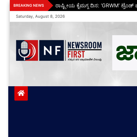
Skip
ಅಖಿಲ ಭಾರತ ಮಟ್ಟದಲ್ಲಿ ಸುಳ್ಯದ ಶ್ರೇಯಾ 
BREAKING NEWS
to
Saturday, August 8, 2026
content
Newsroom First
ಸತ್ಯದ ಪರ ಪ್ರಾಮಾಣಿಕ ನಿಲುವು