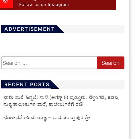
Follow us on Instagram
ADVERTISEMENT
RECENT POSTS
​ಭಾರೀ ಮಳೆ ಹಿನ್ನಲೆ: ನಾಳೆ (ಆಗಸ್ಟ್ 8) ಪುತ್ತೂರು, ಬೆಳ್ತಂಗಡಿ, ಕಡಬ,
ಸುಳ್ಯ ತಾಲೂಕುಗಳ ಶಾಲೆ, ಕಾಲೇಜುಗಳಿಗೆ ರಜೆ!
ಭೋಜನವೆಂಬುದು ಯಜ್ಞ – ರಾಮಚಂದ್ರಾಪುರ ಶ್ರೀ