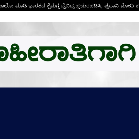
ಬಿ.ಎಂ.ಗೆ ಚಿನ್ನದ ಪದಕದ ಗರಿ: ಉನ್ನತ ಸಂಶೋಧನೆಗೆ ಅಮೆರಿಕಕ್ಕೆ ಪಯಣ