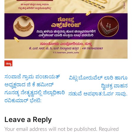
ರಾಜ್ಯ
ಸಂಪಾಜೆ ಗ್ರಾಮ ಪಂಚಾಯತ್
ವಿಟ್ಲ:ಬೋರುವೆಲ್ ಲಾರಿ ಹಾಗೂ
ಅಧ್ಯಕ್ಷರಾದ ಜಿ ಕೆ ಹಮೀದ್
ದ್ವಿಚಕ್ರ ವಾಹನ
ಗೂನಡ್ಕ ನೇತೃತ್ವದಲ್ಲಿ ಜಿಲ್ಲಾಧಿಕಾರಿ
ನಡುವೆ ಅಪಘಾತ:ಓರ್ವ ಸಾವು.
ರವಿಕುಮಾರ್ ಭೇಟಿ:
Leave a Reply
Your email address will not be published.
Required