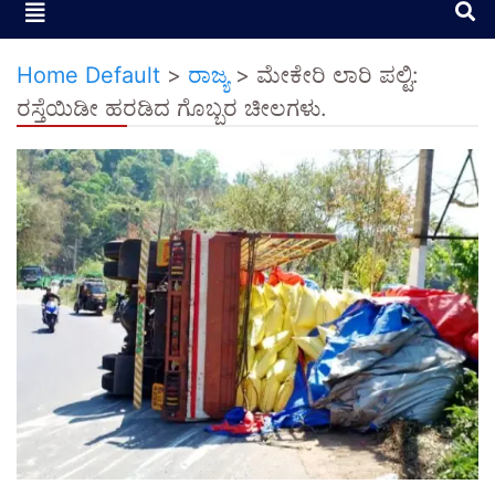
Home Default
>
ರಾಜ್ಯ
>
ಮೇಕೇರಿ ಲಾರಿ ಪಲ್ಟಿ:
ರಸ್ತೆಯಿಡೀ ಹರಡಿದ ಗೊಬ್ಬರ ಚೀಲಗಳು.