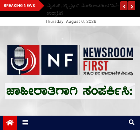
Skip
ಗಳೆಷ್ಟು? ಪದಕ
ಮೈಸೂರಿನಲ್ಲಿ ಪ್ರಧಾನಿ ಮೋದಿ ಅವರಿಂದ ‘ವಿವೇಕ ಸ್ಮಾರಕ’ ಸಾ
BREAKING NEWS
to
ಉದ್ಘಾಟನೆ
content
Thursday, August 6, 2026
Newsroom First
ಸತ್ಯದ ಪರ ಪ್ರಾಮಾಣಿಕ ನಿಲುವು