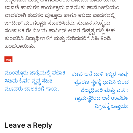
ಲಾವಣಿ ಹಾಡುಗಳ ಕಾರ್ಯಕ್ರಮ ನಡೆಯಿತು ಹಾರ್ಮೋನಿಯಂ
ವಾದಕರಾಗಿ ಶುಭಕರ ಪುತ್ತೂರು ಹಾಗೂ ತಬಲಾ ವಾದನದಲ್ಲಿ
ಜಗದೀಶ್ ಮಂಗಲ್ಪಾಡಿ ಸಹಕರಿಸಿದರು. ಸುದಾನ ಸಂಸ್ಥೆಯ
ಸಂಚಾಲಕ ರೇ ವಿಜಯ ಹಾರ್ವಿನ್ ಅವರ ನೇತೃತ್ವ ದಲ್ಲಿ ಕೇಕ್
ತುಂಡರಿಸಿ ವಿದ್ಯಾರ್ಥಿಗಳಿಗೆ ಮತ್ತು ಸೇರಿದವರಿಗೆ ಸಿಹಿ ತಿಂಡಿ
ಹಂಚಲಾಯಿತು.
ರಾಜ್ಯ
ಮುಂಡ್ಕೂರು ಜಾತ್ರೆಯಲ್ಲಿ ಪಟಾಕಿ
ಕಡಬ ಆನೆ ದಾಳಿ ಇಬ್ಬರ ಸಾವು
ಸಿಡಿದು ಓರ್ವ ವೃದ್ಧ ಸಹಿತ
ಪ್ರಕರಣ ಸ್ಥಳಕ್ಕೆ ಧಾವಿಸಿ ಬಂದ
ಮೂವರು ಬಾಲಕರಿಗೆ ಗಾಯ.
ಜಿಲ್ಲಾಧಿಕಾರಿ ಮತ್ತು ಎ.ಸಿ :
ಗ್ರಾಮಸ್ಥರಿಂದ ಆನೆ ಉಪಟಳ
ನಿಗ್ರಹಕ್ಕೆ ಒತ್ತಾಯ:
Leave a Reply