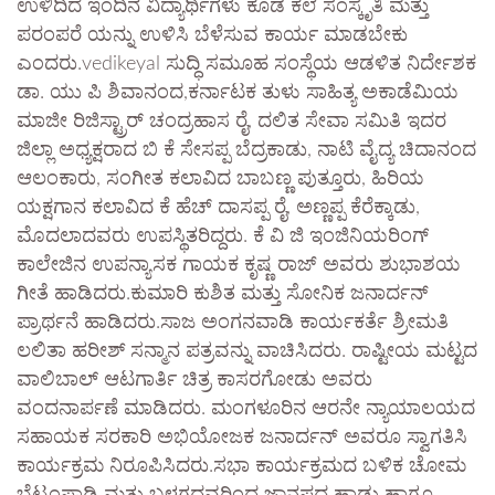
ಉಳಿದಿದೆ ಇಂದಿನ ವಿದ್ಯಾರ್ಥಿಗಳು ಕೂಡ ಕಲೆ ಸಂಸ್ಕೃತಿ ಮತ್ತು
ಪರಂಪರೆ ಯನ್ನು ಉಳಿಸಿ ಬೆಳೆಸುವ ಕಾರ್ಯ ಮಾಡಬೇಕು
ಎಂದರು.vedikeyal ಸುದ್ಧಿ ಸಮೂಹ ಸಂಸ್ಥೆಯ ಆಡಳಿತ ನಿರ್ದೇಶಕ
ಡಾ. ಯು ಪಿ ಶಿವಾನಂದ,ಕರ್ನಾಟಕ ತುಳು ಸಾಹಿತ್ಯ ಅಕಾಡೆಮಿಯ
ಮಾಜೀ ರಿಜಿಸ್ಟ್ರಾರ್ ಚಂದ್ರಹಾಸ ರೈ, ದಲಿತ ಸೇವಾ ಸಮಿತಿ ಇದರ
ಜಿಲ್ಲಾ ಅಧ್ಯಕ್ಷರಾದ ಬಿ ಕೆ ಸೇಸಪ್ಪ ಬೆದ್ರಕಾಡು, ನಾಟಿ ವೈದ್ಯ ಚಿದಾನಂದ
ಆಲಂಕಾರು, ಸಂಗೀತ ಕಲಾವಿದ ಬಾಬಣ್ಣ ಪುತ್ತೂರು, ಹಿರಿಯ
ಯಕ್ಷಗಾನ ಕಲಾವಿದ ಕೆ ಹೆಚ್ ದಾಸಪ್ಪ ರೈ, ಅಣ್ಣಪ್ಪ ಕೆರೆಕ್ಕಾಡು,
ಮೊದಲಾದವರು ಉಪಸ್ಥಿತರಿದ್ದರು. ಕೆ ವಿ ಜಿ ಇಂಜಿನಿಯರಿಂಗ್
ಕಾಲೇಜಿನ ಉಪನ್ಯಾಸಕ ಗಾಯಕ ಕೃಷ್ಣ ರಾಜ್ ಅವರು ಶುಭಾಶಯ
ಗೀತೆ ಹಾಡಿದರು.ಕುಮಾರಿ ಕುಶಿತ ಮತ್ತು ಸೋನಿಕ ಜನಾರ್ದನ್
ಪ್ರಾರ್ಥನೆ ಹಾಡಿದರು.ಸಾಜ ಅಂಗನವಾಡಿ ಕಾರ್ಯಕರ್ತೆ ಶ್ರೀಮತಿ
ಲಲಿತಾ ಹರೀಶ್ ಸನ್ಮಾನ ಪತ್ರವನ್ನು ವಾಚಿಸಿದರು. ರಾಷ್ಟೀಯ ಮಟ್ಟದ
ವಾಲಿಬಾಲ್ ಆಟಗಾರ್ತಿ ಚಿತ್ರ ಕಾಸರಗೋಡು ಅವರು
ವಂದನಾರ್ಪಣೆ ಮಾಡಿದರು. ಮಂಗಳೂರಿನ ಆರನೇ ನ್ಯಾಯಾಲಯದ
ಸಹಾಯಕ ಸರಕಾರಿ ಅಭಿಯೋಜಕ ಜನಾರ್ದನ್ ಅವರೂ ಸ್ವಾಗತಿಸಿ
ಕಾರ್ಯಕ್ರಮ ನಿರೂಪಿಸಿದರು.ಸಭಾ ಕಾರ್ಯಕ್ರಮದ ಬಳಿಕ ಚೋಮ
ಬೆಟ್ಟಂಪಾಡಿ ಮತ್ತು ಬಳಗದವರಿಂದ ಜಾನಪದ ಹಾಡು ಹಾಗೂ