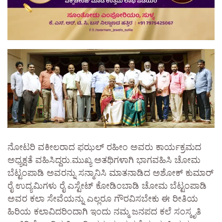
ನೋಟರಿ ವಕೀಲರಾದ ಫಝಲ್ ರಹೀಂ ಅವರು ಕಾರ್ಯಕ್ರಮದ
ಅಧ್ಯಕ್ಷತೆ ವಹಿಸಿದ್ದರು.ಮುಖ್ಯ ಅತಥಿಗಳಾಗಿ ಭಾಗವಹಿಸಿ ಚೋಮ
ಬೆಟ್ಟಂಪಾಡಿ ಅವರನ್ನು ಸನ್ಮಾನಿಸಿ ಮಾತನಾಡಿದ ಅಶೋಕ್ ಕುಮಾರ್
ರೈ ಉದ್ಯಮಿಗಳು ರೈ ಎಸ್ಟೇಟ್ ಕೋಡಿಂಬಾಡಿ ಚೋಮ ಬೆಟ್ಟಂಪಾಡಿ
ಅವರ ಕಲಾ ಸೇವೆಯನ್ನು ಎಲ್ಲರೂ ಗೌರವಿಸಬೇಕು ಈ ರೀತಿಯ
ಹಿರಿಯ ಕಲಾವಿದರಿಂದಾಗಿ ಇಂದು ನಮ್ಮ ಜನಪದ ಕಲೆ ಸಂಸ್ಕೃತಿ