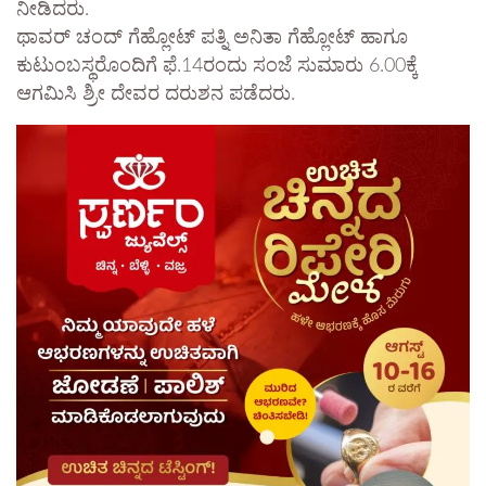
ನೀಡಿದರು.
ಥಾವರ್ ಚಂದ್ ಗೆಹ್ಲೋಟ್ ಪತ್ನಿ ಅನಿತಾ ಗೆಹ್ಲೋಟ್ ಹಾಗೂ
ಕುಟುಂಬಸ್ಥರೊಂದಿಗೆ ಫೆ.14ರಂದು ಸಂಜೆ ಸುಮಾರು 6.00ಕ್ಕೆ
ಆಗಮಿಸಿ ಶ್ರೀ ದೇವರ ದರುಶನ ಪಡೆದರು.