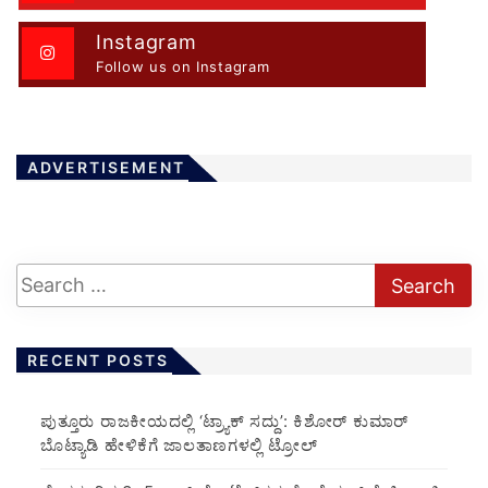
Instagram
Follow us on Instagram
ADVERTISEMENT
RECENT POSTS
ಪುತ್ತೂರು ರಾಜಕೀಯದಲ್ಲಿ ‘ಟ್ರ್ಯಾಕ್ ಸದ್ದು’: ಕಿಶೋರ್ ಕುಮಾರ್
ಬೊಟ್ಯಾಡಿ ಹೇಳಿಕೆಗೆ ಜಾಲತಾಣಗಳಲ್ಲಿ ಟ್ರೋಲ್