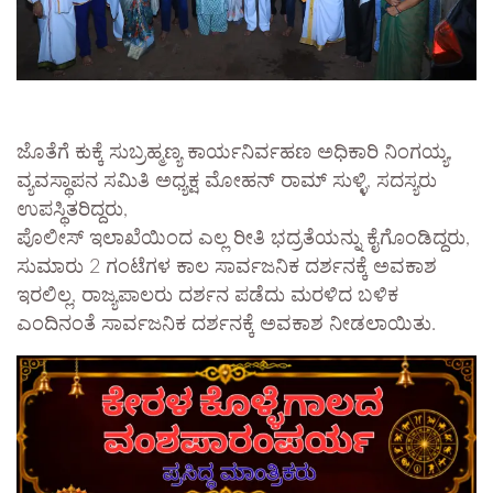
ಜೊತೆಗೆ ಕುಕ್ಕೆ ಸುಬ್ರಹ್ಮಣ್ಯ ಕಾರ್ಯನಿರ್ವಹಣ ಅಧಿಕಾರಿ ನಿಂಗಯ್ಯ,
ವ್ಯವಸ್ಥಾಪನ ಸಮಿತಿ ಅಧ್ಯಕ್ಷ ಮೋಹನ್ ರಾಮ್ ಸುಳ್ಳಿ, ಸದಸ್ಯರು
ಉಪಸ್ಥಿತರಿದ್ದರು,
ಪೊಲೀಸ್ ಇಲಾಖೆಯಿಂದ ಎಲ್ಲ ರೀತಿ ಭದ್ರತೆಯನ್ನು ಕೈಗೊಂಡಿದ್ದರು,
ಸುಮಾರು 2 ಗಂಟೆಗಳ ಕಾಲ ಸಾರ್ವಜನಿಕ ದರ್ಶನಕ್ಕೆ ಅವಕಾಶ
ಇರಲಿಲ್ಲ, ರಾಜ್ಯಪಾಲರು ದರ್ಶನ ಪಡೆದು ಮರಳಿದ ಬಳಿಕ
ಎಂದಿನಂತೆ ಸಾರ್ವಜನಿಕ ದರ್ಶನಕ್ಕೆ ಅವಕಾಶ ನೀಡಲಾಯಿತು.