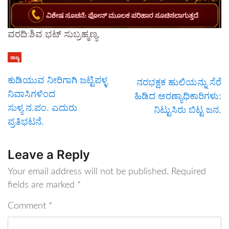
ವರದಿ:ಶಿವ ಭಟ್ ಸುಬ್ರಹ್ಮಣ್ಯ.
ರಾಜ್ಯ
ಕುಡಿಯುವ ನೀರಿಗಾಗಿ ಜಟ್ಟಿಪಳ್ಳ
ನರಭಕ್ಷಕ ಹುಲಿಯನ್ನು ಸೆರೆ
ನಿವಾಸಿಗಳಿಂದ
ಹಿಡಿದ ಅರಣ್ಯಾಧಿಕಾರಿಗಳು:
ಸುಳ್ಯ ನ.ಪಂ. ಎದುರು
ನಿಟ್ಟುಸಿರು ಬಿಟ್ಟ ಜನ.
ಪ್ರತಿಭಟನೆ.
Leave a Reply
Your email address will not be published.
Required
fields are marked
*
Comment
*