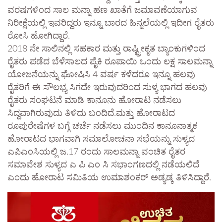
ವರಷಗಳಿಂದ ಸಾಲ ಮನ್ನಾ ಹಣ ಖಾತೆಗೆ ಜಮಾವಣೆಯಾಗುವ
ನಿರೀಕ್ಷೆಯಲ್ಲಿ ಇವರಿದ್ದರು ಇನ್ನೂ ಬಾರದ ಹಿನ್ನಲೆಯಲ್ಲಿ ಇದೀಗ ರೈತರು
ರೋಸಿ ಹೋಗಿದ್ದಾರೆ.
2018 ನೇ ಸಾಲಿನಲ್ಲಿ ಸಹಕಾರ ಮತ್ತು ರಾಷ್ಟ್ರೀಕೃತ ಬ್ಯಾಂಕುಗಳಿಂದ
ರೈತರು ಪಡೆದ ಬೆಳೆಸಾಲದ ಪೈಕಿ ರೂಪಾಯಿ ಒಂದು ಲಕ್ಷ ಸಾಲಮನ್ನಾ
ಯೋಜನೆಯನ್ನು ಘೋಷಿಸಿ 4 ವರ್ಷ ಕಳೆದರೂ ಇನ್ನೂ ಹಲವು
ರೈತರಿಗೆ ಈ ಸೌಲಭ್ಯ ಸಿಗದೇ ಇರುವುದರಿಂದ ಸುಳ್ಯ ಭಾಗದ ಹಲವು
ರೈತರು ಸಂಘಟನೆ ಮಾಡಿ ಕಾನೂನು ಹೋರಾಟ ನಡೆಸಲು
ಸಿದ್ದವಾಗಿರುವುದು ತಿಳಿದು ಬಂದಿದೆ.ಮತ್ತು ಹೋರಾಟದ
ರೂಪುರೇಷೆಗಳ ಬಗ್ಗೆ ಚರ್ಚೆ ನಡೆಸಲು ಮುಂದಿನ ಕಾನೂನಾತ್ಮಕ
ಹೋರಾಟದ ಭಾಗವಾಗಿ ಸಮಾಲೋಚನಾ ಸಭೆಯನ್ನು ಸುಳ್ಯದ
ಎಪಿಎಂಸಿಯಲ್ಲಿ ಜ.17 ರಂದು ಸಾಲಮನ್ನಾ ವಂಚಿತ ರೈತರ
ಸಮಾವೇಶ ಸುಳ್ಯದ ಎ ಪಿ ಎಂ ಸಿ ಸಭಾಂಗಣದಲ್ಲಿ ನಡೆಯಲಿದೆ
ಎಂದು ಹೋರಾಟ ಸಮಿತಿಯ ಉಮಾಶಂಕರ್ ಅಡ್ಯಡ್ಕ ತಿಳಿಸಿದ್ದಾರೆ.