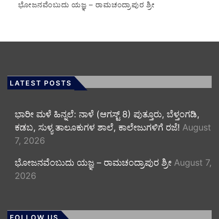
ಭೋಜನವೆಂಬುದು ಯಜ್ಞ – ರಾಮಚಂದ್ರಾಪುರ ಶ್ರೀ
LATEST POSTS
​ಭಾರೀ ಮಳೆ ಹಿನ್ನಲೆ: ನಾಳೆ (ಆಗಸ್ಟ್ 8) ಪುತ್ತೂರು, ಬೆಳ್ತಂಗಡಿ,
ಕಡಬ, ಸುಳ್ಯ ತಾಲೂಕುಗಳ ಶಾಲೆ, ಕಾಲೇಜುಗಳಿಗೆ ರಜೆ!
August
7, 2026
ಭೋಜನವೆಂಬುದು ಯಜ್ಞ – ರಾಮಚಂದ್ರಾಪುರ ಶ್ರೀ
August 7,
2026
FOLLOW US