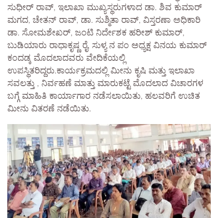
ಸುಧೀರ್ ರಾವ್, ಇಲಾಖಾ ಮುಖ್ಯಸ್ಥರುಗಳಾದ ಡಾ. ಶಿವ ಕುಮಾರ್
ಮಗದ, ಚೇತನ್ ರಾವ್, ಡಾ. ಸುಶ್ಮಿತಾ ರಾವ್, ವಿಸ್ತರಣಾ ಅಧಿಕಾರಿ
ಡಾ. ಸೋಮಶೇಖರ್, ಜಂಟಿ ನಿರ್ದೇಶಕ ಹರೀಶ್ ಕುಮಾರ್,
ಬುಡಿಯಾರು ರಾಧಾಕೃಷ್ಣ ರೈ, ಸುಳ್ಯ ನ ಪಂ ಅಧ್ಯಕ್ಷ ವಿನಯ ಕುಮಾರ್
ಕಂದಡ್ಕ ಮೊದಲಾದವರು ವೇದಿಕೆಯಲ್ಲಿ
ಉಪಸ್ಥಿತರಿದ್ದರು.ಕಾರ್ಯಕ್ರಮದಲ್ಲಿ ಮೀನು ಕೃಷಿ ಮತ್ತು ಇಲಾಖಾ
ಸವಲತ್ತು , ನಿರ್ವಹಣೆ ಮಾತ್ತು ಮಾರುಕಟ್ಟೆ ಮೊದಲಾದ ವಿಚಾರಗಳ
ಬಗ್ಗೆ ಮಾಹಿತಿ ಕಾರ್ಯಾಗಾರ ನಡೆಸಲಾಯಿತು, ಹಲವರಿಗೆ ಉಚಿತ
ಮೀನು ವಿತರಣೆ ನಡೆಯಿತು.