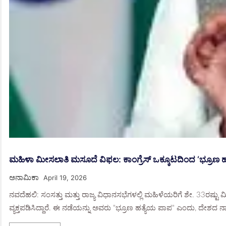
ಮಹಿಳಾ ಮೀಸಲಾತಿ ಮಸೂದೆ ವಿಫಲ: ಕಾಂಗ್ರೆಸ್‌ ಒಕ್ಕೂಟದಿಂದ ‘ಭ್ರೂಣ ಹತ್ಯ
ಅನಾಮಿಕಾ
April 19, 2026
ನವದೆಹಲಿ: ಸಂಸತ್ತು ಮತ್ತು ರಾಜ್ಯ ವಿಧಾನಸಭೆಗಳಲ್ಲಿ ಮಹಿಳೆಯರಿಗೆ ಶೇ. 33ರಷ
ವ್ಯಕ್ತಪಡಿಸಿದ್ದಾರೆ. ಈ ನಡೆಯನ್ನು ಅವರು "ಭ್ರೂಣ ಹತ್ಯೆಯ ಪಾಪ" ಎಂದು, ದೇಶದ ನಾರಿಯ