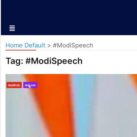
Home Default
>
#ModiSpeech
Tag:
#ModiSpeech
ರಾಜಕೀಯ
ರಾಷ್ಟ್ರೀಯ