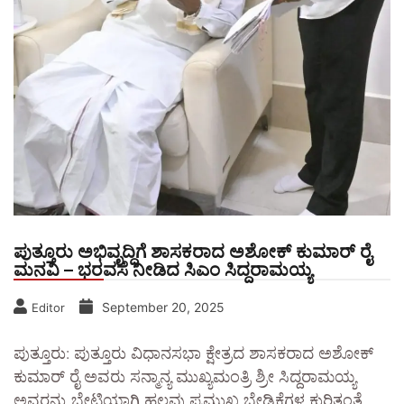
ಪುತ್ತೂರು ಅಭಿವೃದ್ಧಿಗೆ ಶಾಸಕರಾದ ಅಶೋಕ್ ಕುಮಾರ್ ರೈ
ಮನವಿ – ಭರವಸೆ ನೀಡಿದ ಸಿಎಂ ಸಿದ್ದರಾಮಯ್ಯ
September 20, 2025
Editor
ಪುತ್ತೂರು: ಪುತ್ತೂರು ವಿಧಾನಸಭಾ ಕ್ಷೇತ್ರದ ಶಾಸಕರಾದ ಅಶೋಕ್
ಕುಮಾರ್ ರೈ ಅವರು ಸನ್ಮಾನ್ಯ ಮುಖ್ಯಮಂತ್ರಿ ಶ್ರೀ ಸಿದ್ದರಾಮಯ್ಯ
ಅವರನ್ನು ಭೇಟಿಯಾಗಿ ಹಲವು ಪ್ರಮುಖ ಬೇಡಿಕೆಗಳ ಕುರಿತಂತೆ