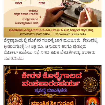
ಬೆಳ್ಳಿಪ್ಪಾಡಿಯಲ್ಲಿ ಮೊಗೇರ ಸಂಘಕ್ಕೆ ಜಾಗ ಮಂಜೂರು, ಕೆದಿಲದಲ್ಲಿ
ಕ್ರೀಡಾಂಗಣಕ್ಕೆ 50 ಲಕ್ಷ ರೂ. ಅನುದಾನ ಹಾಗೂ ಪುತ್ತೂರು
ಮೆಡಿಕಲ್ ಕಾಲೇಜು ಸಭೆ ನಿಗದಿ ಕುರಿತ ಬೇಡಿಕೆಗಳನ್ನು ಶಾಸಕರು
ಮಂಡಿಸಿದರು.