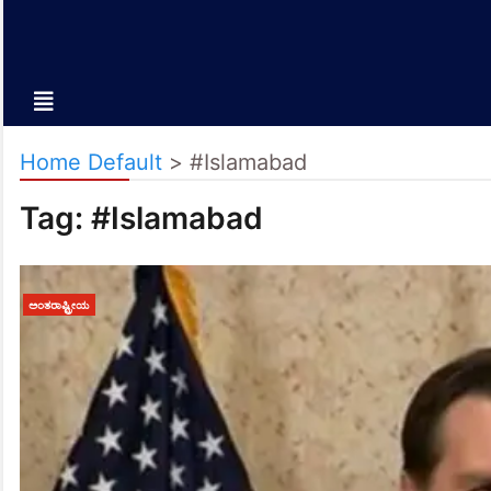
Home Default
>
#Islamabad
Tag:
#Islamabad
ಅಂತರಾಷ್ಟ್ರೀಯ